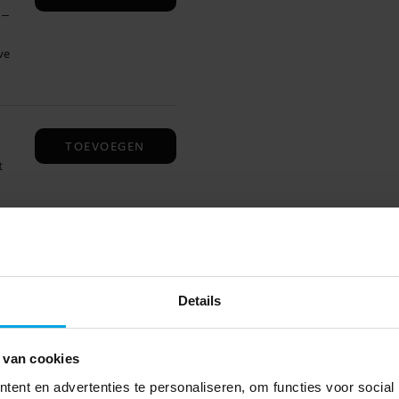
 –
ve
 een
ief
ieel
TOEVOEGEN
t
 op
fect
BEKIJKEN
n
Details
via
 in
 van cookies
en
ent en advertenties te personaliseren, om functies voor social