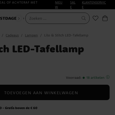
EAL OF ACHTERAF MET
NIEU
SAL
KLANTENSERVIC
W
E
E
ESTDAGEN
CARNAVAL
Cadeaus
Lampen
Lilo & Stitch LED-Tafellamp
tch LED-Tafellamp
Voorraad
:
18 artikelen
TOEVOEGEN AAN WINKELWAGEN
 - Gratis boven de € 60