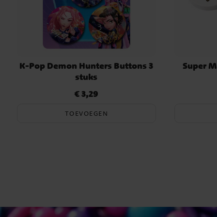
K-Pop Demon Hunters Buttons 3
Super M
stuks
€ 3,29
Prijs
:
€ 3,29
TOEVOEGEN