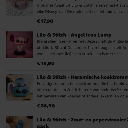
mok met Angel uit Lilo & Stitch is een must-have 
figuur ✔️ Licht in vijf verschillende kleuren ✔️ Hoogt
elke Disney-fan! De mok heeft een inhoud van ca.
ca. 17 cm ✔️ Werkt via USB kabel (inbegrepen) of 3 
ml en een speels 3D-ontwerp dat Angels charme
batterijen (niet inbegrepen) ✔️ Officieel gelicentieer
Prijs
:
€ 17,90
€ 17,90
perfect weergeeft. Perfect voor koffie of thee, of
product
gewoon als leuke blikvanger op je bureau. Of je h
Lilo & Stitch - Angel Icon Lamp
nu dagelijks gebruikt of bewaart in je verzameling –
Breng sfeer in je kamer met deze schattige Angel-
wordt gegarandeerd een favoriet! ✔️ 3D-ontwerp m
uit Lilo & Stitch! De lamp is 11 cm hoog en stelt An
Angel uit Lilo & Stitch ✔️ Inhoud ca. 450 ml – ideaa
voor – het roze liefje van Stitch – en is met haar
voor koffie of thee ✔️ Alleen handwas – niet geschi
gedetailleerde ontwerp en compacte formaat ideaa
voor magnetron ✔️ Officieel gelicentieerd Disney-
Prijs
:
€ 16,90
€ 16,90
voor op een bureau, plank of nachtkastje. De lamp
product
werkt op 2 x AAA-batterijen (niet inbegrepen) en is
Lilo & Stitch - Keramische koektrom
volledig draadloos – dus gemakkelijk overal te
Prachtige keramische koektrommel die het hoofd v
plaatsen. Een leuke decoratie en een perfect cadeau
Stitch uit de Lilo & Stitch-serie voorstelt. Perfect v
voor iedere Lilo & Stitch-fan. ✔️ 11 cm hoge lamp 
het bewaren van koekjes of andere lekkernijen op 
Angel uit Lilo & Stitch ✔️ Ideaal als sfeerverlichting
leuke én praktische manier. De koektrommel is 15 
de kinderkamer of het bureau ✔️ Werkt op 2 x AAA
Prijs
:
€ 36,90
€ 36,90
hoog en moet met de hand worden afgewassen. Dit
batterijen (niet inbegrepen) – volledig draadloos ✔️
een officieel gelicenseerd product.
Officieel gelicentieerd Disney-product
Lilo & Stitch - Zout- en peperstrooier 
pack