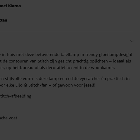
 met Klarna
cten
 in huis met deze betoverende tafellamp in trendy gloeilampdesign!
 de contouren van Stitch zijn gezicht prachtig oplichten – ideaal als
mer, op het bureau of als decoratief accent in de woonkamer.
n stijlvolle vorm is deze lamp een echte eyecatcher én praktisch in
or elke Lilo & Stitch-fan – of gewoon voor jezelf!
titch-afbeelding
sche voet