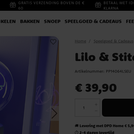
GRATIS VERZENDING BOVEN DE €
BETAAL MET ID
60
KLARNA
IKELEN
BAKKEN
SNOEP
SPEELGOED & CADEAUS
FE
Home
Speelgoed & Cadeaus
Lilo & Sti
Artikelnummer:
PP14064LSEU
Prijs
:
€ 39,90
€ 39,90
Levering met DPD Home € 5,90
🚚
2-4 dagen levertijd
⏱️