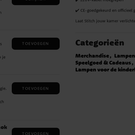
d af
✔️ CE-goedgekeurd en officieel 
n
woon
Laat Stitch jouw kamer verlich
in
Categorieën
TOEVOEGEN
s
a.
Merchandise
Lampe
 je
Speelgoed & Cadeaus
8
te
Lampen voor de kinde
-
en)
TOEVOEGEN
gie.
tch
re
 als
 is
Mok
l
TOEVOEGEN
ch