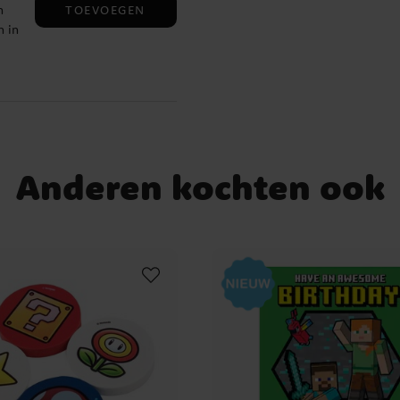
TOEVOEGEN
n
h in
p
Anderen kochten ook
ng,
ken