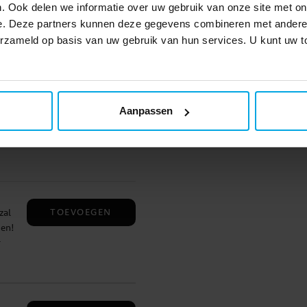
. Ook delen we informatie over uw gebruik van onze site met on
TOEVOEGEN
e
AAA-
e. Deze partners kunnen deze gegevens combineren met andere i
l
verzameld op basis van uw gebruik van hun services. U kunt uw
tig
te
Mok
TOEVOEGEN
ve
Aanpassen
zijn
0
lt
en
TOEVOEGEN
zal
 je
den!
r
itch
op
 het