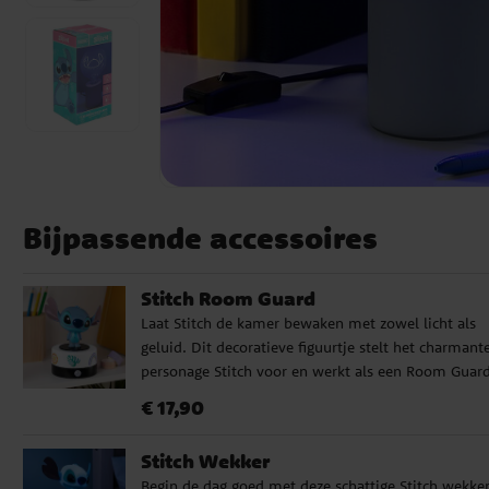
Bijpassende accessoires
Stitch Room Guard
Laat Stitch de kamer bewaken met zowel licht als
geluid. Dit decoratieve figuurtje stelt het charmant
personage Stitch voor en werkt als een Room Guar
met ingebouwde bewegingssensor. Zodra iemand
Prijs
:
€ 17,90
€ 17,90
voorbijloopt, licht Stitch op en speelt geluid af, een
speelse combinatie van praktische functie en vrolij
Stitch Wekker
woondecoratie voor alle fans van Lilo & Stitch. ✔️
Begin de dag goed met deze schattige Stitch wekker