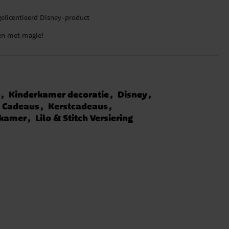
gelicentieerd Disney-product
ten met magie!
n
Kinderkamer decoratie
Disney
Cadeaus
Kerstcadeaus
rkamer
Lilo & Stitch Versiering