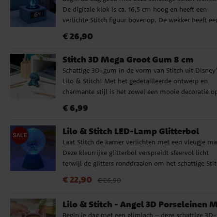
Geactiveerd door beweging, licht op en speelt gelui
De digitale klok is ca. 16,5 cm hoog en heeft een
✔️ Hoogte: ca. 15 cm ✔️ Werkt op 3 AAA-batterijen
verlichte Stitch figuur bovenop. De wekker heeft ee
(niet inbegrepen) ✔️ Officieel gelicentieerd product
muzikaal alarm dat je elke ochtend wekt, druk ge
Prijs
:
€ 26,90
€ 26,90
op Stitchs hoofd om de snooze functie te activeren.
Door op het hoofd te drukken wordt bovendien de
Stitch 3D Mega Groot Gum 8 cm
nachtlamp functie ingeschakeld, die een zacht licht 
Schattige 3D-gum in de vorm van Stitch uit Disney'
de slaapkamer verspreidt. Een leuke en praktische
Lilo & Stitch! Met het gedetailleerde ontwerp en
toevoeging voor alle Lilo & Stitch fans. ✔️ Hoogte: c
charmante stijl is het zowel een mooie decoratie op
16,5 cm ✔️ Muzikaal alarm met snooze functie ✔️
bureau als een verzamelitem voor fans. De gum is 
Nachtlampje wordt geactiveerd door op het hoofd 
Prijs
:
€ 6,99
€ 6,99
cm hoog en een officieel gelicentieerd Lilo & Stitch
drukken ✔️ Werkt op 3 AA batterijen (niet inbegrep
product.
✔️ Officieel gelicentieerd Disney product
Lilo & Stitch LED-Lamp Glitterbol
Laat Stitch de kamer verlichten met een vleugje ma
Deze kleurrijke glitterbol verspreidt sfeervol licht
terwijl de glitters ronddraaien om het schattige Sti
figuurtje binnenin. Het licht wisselt tussen meerde
Actuele prijs
:
€ 22,90
Vorige prijs
:
€ 26,90
€ 22,90
€ 26,90
kleuren en zorgt voor een rustgevend effect, perfect
nachtlampje of decoratief woonaccessoire. De lamp
Lilo & Stitch - Angel 3D Porseleinen 
draadloos na opladen en daardoor eenvoudig overa
Begin je dag met een glimlach – deze schattige 3D-
neer te zetten. ✔️ LED lamp met glittereffect en Stit