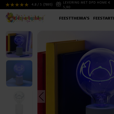
LEVERING MET DPD HOME €
4.8 / 5
(7895)
5,90
FEESTTHEMA'S
FEESTART