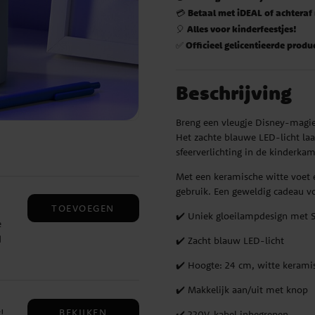
Betaal met iDEAL of achteraf
💳
Alles voor kinderfeestjes!
🎈
Officieel gelicentieerde produ
✅
Beschrijving
Breng een vleugje Disney-magie
Het zachte blauwe LED-licht laat
sfeerverlichting in de kinderka
Met een keramische witte voet e
gebruik. Een geweldig cadeau vo
TOEVOEGEN
✔️ Uniek gloeilampdesign met S
e
d
✔️ Zacht blauw LED-licht
✔️ Hoogte: 24 cm, witte kerami
ke
✔️ Makkelijk aan/uit met knop
BEKIJKEN
!
✔️ 220V-kabel inbegrepen