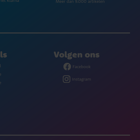
met Klarna
Meer dan 9.000 artikelen
ls
Volgen ons
l
Facebook
e
Instagram
e