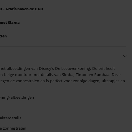
 - Gratis boven de € 60
 met Klarna
cten
met afbeeldingen van Disney's De Leeuwenkoning. De bril heeft
arm beige montuur met details van Simba, Timon en Pumbaa. Deze
gen de zonnestralen en is perfect voor zonnige dagen, uitstapjes en
ning-afbeeldingen
akterdetails
e zonnestralen