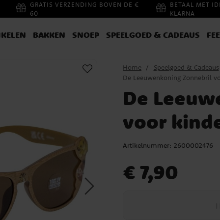
GRATIS VERZENDING BOVEN DE €
BETAAL MET ID
60
KLARNA
IKELEN
BAKKEN
SNOEP
SPEELGOED & CADEAUS
FE
Home
Speelgoed & Cadeaus
De Leeuwenkoning Zonnebril vo
De Leeuwe
voor kind
Artikelnummer:
2600002476
Prijs
:
€ 7,90
€ 7,90