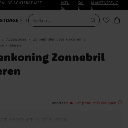
EAL OF ACHTERAF MET
NIEU
SAL
KLANTENSERVIC
W
E
E
ESTDAGEN
CARNAVAL
Accessoires
Zonnebrillen voor kinderen
or kinderen
nkoning Zonnebril
eren
Voorraad
:
Het product is verlopen
HET PRODUCT IS VERLOPEN