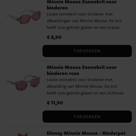
Minnie Mouse Zonnebril voor
kinderen
Leuke zonnebril voor kinderen met
afbeeldingen van Minnie Mouse. De bril
heeft roze getinte glazen en een oranje,
glitterend montuur met decoratieve
Prijs
€ 8,90
:
€ 8,90
details van Minnie. De bril biedt UV400-
bescherming tegen de zonnestralen en is
TOEVOEGEN
perfect voor zonnige dagen, uitstapjes en
vakanties. ✔️ Zonnebril met Minnie
Minnie Mouse Zonnebril voor
Mouse-afbeeldingen ✔️ Roze getinte
kinderen roze
glazen ✔️ Oranje glitterend montuur met
Leuke zonnebril voor kinderen met
decoratieve details ✔️ UV400-
afbeelding van Minnie Mouse. De bril
bescherming tegen de zonnestralen ✔️
heeft roze getinte glazen en een lichtroze
Breedte: ca. 13 cm
montuur met leuke details van Minnie,
Prijs
€ 11,90
:
€ 11,90
Katrien en Mickey. De bril biedt UV400-
bescherming tegen de zonnestralen en is
TOEVOEGEN
perfect voor zonnige dagen, uitstapjes en
vakanties. ✔️ Zonnebril met Minnie
Disney Minnie Mouse - Kinderpet
Mouse-afbeelding ✔️ Roze getinte glazen