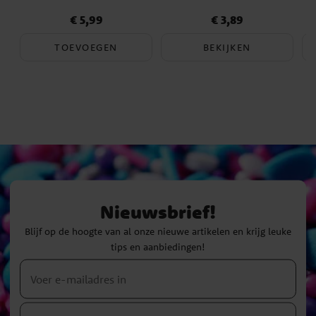
€ 5,99
€ 3,89
Prijs
:
€ 5,99
Prijs
:
€ 3,89
TOEVOEGEN
BEKIJKEN
Nieuwsbrief!
Blijf op de hoogte van al onze nieuwe artikelen en krijg leuke
tips en aanbiedingen!