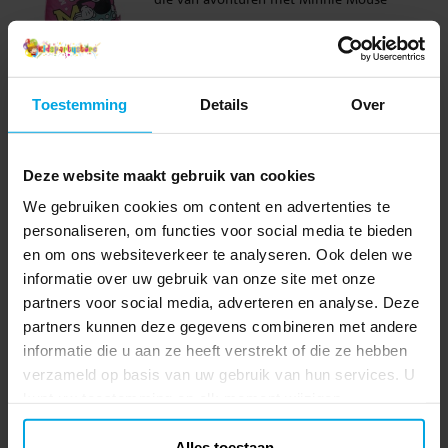
houden. De gymtas heeft een ruim vak
Prijs
€ 8,90
:
€ 8,90
waar alle trainingskleding en andere
benodigdheden in passen. Gemaakt van
TOEVOEGEN
duurzaam materiaal. Dit is een officieel
Toestemming
Details
Over
gelicentieerd product, waardoor het de
Minnie Mouse - Glinsterende
perfecte keuze is voor alle Minnie Mouse-
diadeem voor kinderen
fans!
Minnie Mouse diadeem voor kinderen is
Deze website maakt gebruik van cookies
een charmant accessoire in glinsterende
We gebruiken cookies om content en advertenties te
kleuren dat perfect is voor alle kleine fans
personaliseren, om functies voor social media te bieden
van Minnie Mouse. Dit is een officieel
Prijs
€ 5,90
:
€ 5,90
en om ons websiteverkeer te analyseren. Ook delen we
gelicenseerd product.
informatie over uw gebruik van onze site met onze
TOEVOEGEN
partners voor social media, adverteren en analyse. Deze
partners kunnen deze gegevens combineren met andere
Minnie Mouse Boutique -
informatie die u aan ze heeft verstrekt of die ze hebben
Kinderpet
verzameld op basis van uw gebruik van hun services. U
Super leuke kinderpet in de kleuren roze
kunt uw toestemming op elk moment wijzigen.
en lichtpaars met schattige Minnie Mouse
erop. De pet is gemaakt van 65% katoen
Alles toestaan