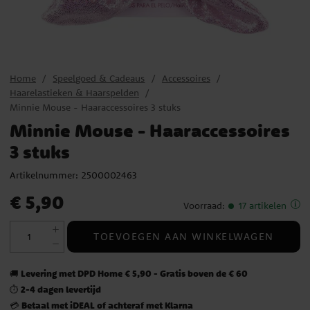
Home
Speelgoed & Cadeaus
Accessoires
Haarelastieken & Haarspelden
Minnie Mouse - Haaraccessoires 3 stuks
Minnie Mouse - Haaraccessoires
3 stuks
Artikelnummer:
2500002463
Prijs
:
€ 5,90
€ 5,90
Voorraad
:
17 artikelen
TOEVOEGEN AAN WINKELWAGEN
Levering met DPD Home € 5,90 - Gratis boven de € 60
🚚
2-4 dagen levertijd
⏱️
Betaal met iDEAL of achteraf met Klarna
💳