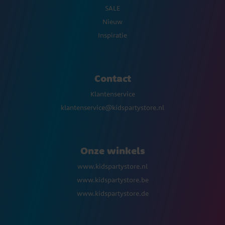
SALE
Nieuw
Inspiratie
Contact
Klantenservice
klantenservice@kidspartystore.nl
Onze winkels
www.kidspartystore.nl
www.kidspartystore.be
www.kidspartystore.de