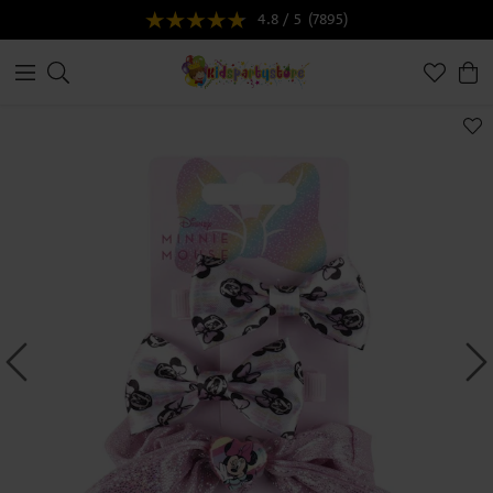
4.8 / 5
(7895)