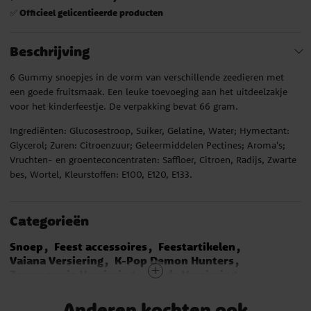
Officieel gelicentieerde producten
✅
Beschrijving
6 Gummy snoepjes in de vorm van verschillende zeedieren met
een goede fruitsmaak. Een leuke toevoeging aan het uitdeelzakje
voor het kinderfeestje. De verpakking bevat 66 gram.
Ingrediënten: Glucosestroop, Suiker, Gelatine, Water; Hymectant:
Glycerol; Zuren: Citroenzuur; Geleermiddelen Pectines; Aroma's;
Vruchten- en groenteconcentraten: Saffloer, Citroen, Radijs, Zwarte
bes, Wortel, Kleurstoffen: E100, E120, E133.
Categorieën
Snoep
Feest accessoires
Feestartikelen
Vaiana Versiering
K-Pop Demon Hunters
Zeemeermin Versiering
Panda Versiering
Blues Clues Versiering
Gabby's Dollhouse Versiering
Anderen kochten ook