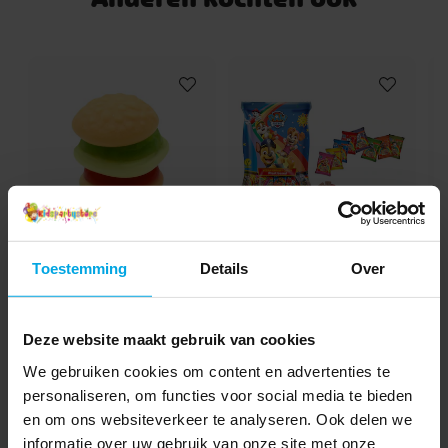
Monster High Versiering
Bluey Versiering
De Smurfen Versiering
Dragon Ball Versiering
Naruto Versiering
Monster Truck Versiering
Lilo & Stitch Versiering
Bangoberry
Wednesday Versiering
Squishmallows
Stumble Guys versiering
Masha en de Beer
Paaseieren en paassnoep
Traktatie snoepjes
Snoep voor kinderfeestjes
Zachte Snoepjes
Pasen
Moomin Versiering
Traktaties
Trolli Miniburger
Paw Patrol Snoepje
Toestemming
Details
Over
Minizakjes 11 stuks
€ 0,39
€ 3,99
Prijs
:
€ 0,39
Prijs
:
€ 3,99
Deze website maakt gebruik van cookies
TOEVOEGEN
BEKIJKEN
We gebruiken cookies om content en advertenties te
personaliseren, om functies voor social media te bieden
en om ons websiteverkeer te analyseren. Ook delen we
informatie over uw gebruik van onze site met onze