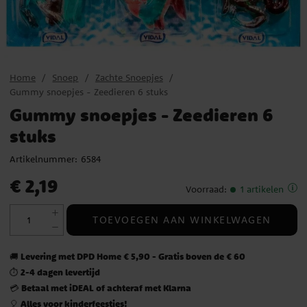
Home
Snoep
Zachte Snoepjes
Gummy snoepjes - Zeedieren 6 stuks
Gummy snoepjes - Zeedieren 6
stuks
Artikelnummer:
6584
Prijs
:
€ 2,19
€ 2,19
Voorraad
:
1 artikelen
TOEVOEGEN AAN WINKELWAGEN
Levering met DPD Home € 5,90 - Gratis boven de € 60
🚚
2-4 dagen levertijd
⏱️
Betaal met iDEAL of achteraf met Klarna
💳
Alles voor kinderfeestjes!
🎈