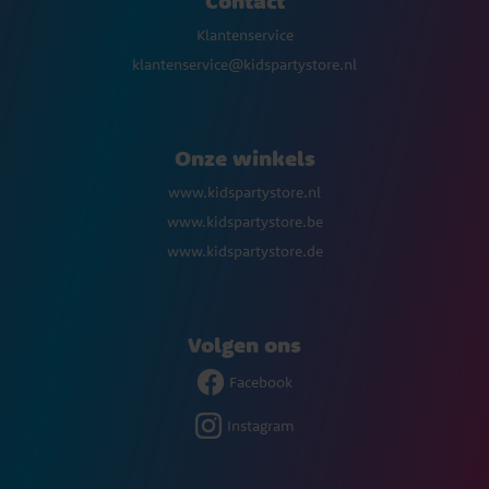
Contact
Klantenservice
klantenservice@kidspartystore.nl
Onze winkels
www.kidspartystore.nl
www.kidspartystore.be
www.kidspartystore.de
Volgen ons
Facebook
Instagram