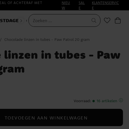
EAL OF ACHTERAF MET
NIEU
SAL
KLANTENSERVIC
W
E
E
ESTDAGEN
CARNAVAL
HALLOWEEN
Chocolade linzen in tubes - Paw Patrol 20 gram
 linzen in tubes - Paw
 gram
Voorraad
:
16 artikelen
TOEVOEGEN AAN WINKELWAGEN