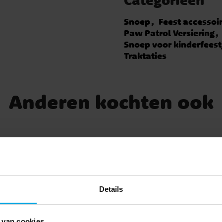
Snoep
Feest accessoi
Paw Patrol Versiering
Snoep voor kinderfeest
Traktaties
Anderen kochten ook
Details
 van cookies