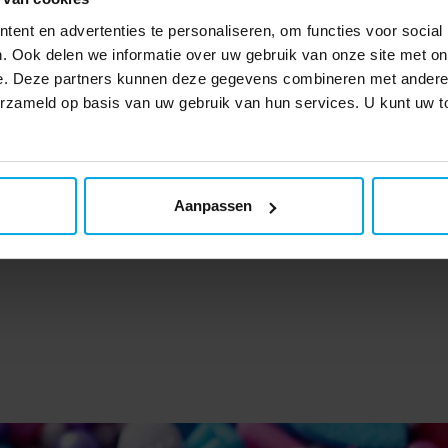
ent en advertenties te personaliseren, om functies voor social
. Ook delen we informatie over uw gebruik van onze site met on
e. Deze partners kunnen deze gegevens combineren met andere i
verzameld op basis van uw gebruik van hun services. U kunt uw
y Chocolade Ei met
Eenhoorn Chocolade 
verrassing
verrassing
€ 2,19
€ 2,19
Prijs
:
€ 2,19
Prijs
:
€ 2,19
Aanpassen
TOEVOEGEN
TOEVOEGEN