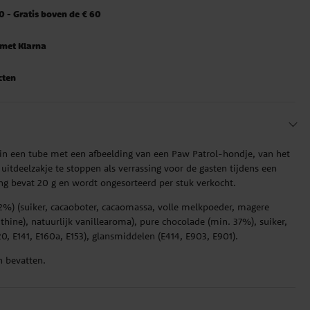
 - Gratis boven de € 60
 met Klarna
cten
 in een tube met een afbeelding van een Paw Patrol-hondje, van het
uitdeelzakje te stoppen als verrassing voor de gasten tijdens een
ng bevat 20 g en wordt ongesorteerd per stuk verkocht.
2%) (suiker, cacaoboter, cacaomassa, volle melkpoeder, magere
thine), natuurlijk vanillearoma), pure chocolade (min. 37%), suiker,
120, E141, E160a, E153), glansmiddelen (E414, E903, E901).
n bevatten.