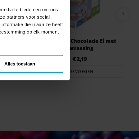
 media te bieden en om ons
ze partners voor social
nformatie die u aan ze heeft
 toestemming op elk moment
Ei met
Peppa Pig Chocolade Ei met
verrassing
€ 2,19
Prijs
:
€ 2,19
Alles toestaan
TOEVOEGEN