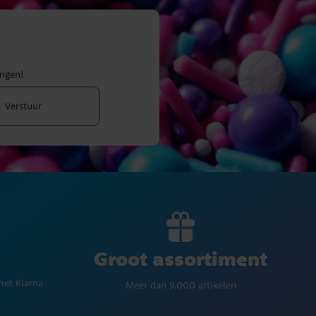
ingen!
Verstuur
Groot assortiment
met Klarna
Meer dan 9.000 artikelen