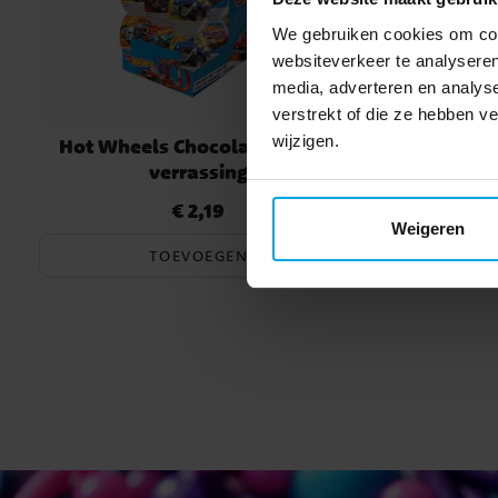
We gebruiken cookies om cont
websiteverkeer te analyseren
media, adverteren en analys
verstrekt of die ze hebben 
wijzigen.
Hot Wheels Chocolade Ei met
Blue
verrassing
€ 2,19
Prijs
:
€ 2,19
Weigeren
TOEVOEGEN