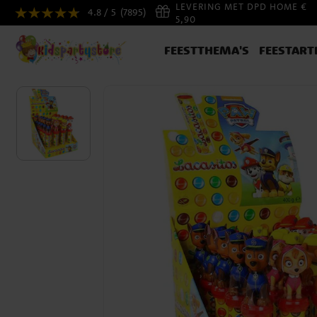
LEVERING MET DPD HOME €
4.8 / 5
(7895)
5,90
FEESTTHEMA'S
FEESTART