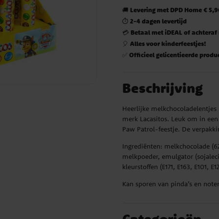
Levering met DPD Home € 5,90
🚚
2-4 dagen levertijd
⏱️
Betaal met iDEAL of achteraf
💳
Alles voor kinderfeestjes!
🎈
Officieel gelicentieerde produ
✅
Beschrijving
Heerlijke melkchocoladelentjes
merk Lacasitos. Leuk om in een 
Paw Patrol-feestje. De verpakki
Ingrediënten: melkchocolade (6
melkpoeder, emulgator (sojaleci
kleurstoffen (E171, E163, E101, E
Kan sporen van pinda’s en note
Categorieën