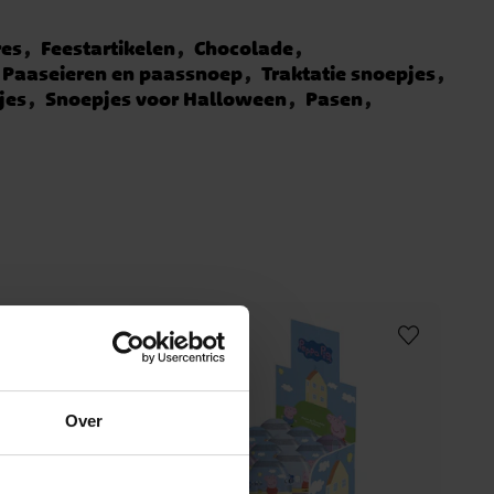
res
Feestartikelen
Chocolade
Paaseieren en paassnoep
Traktatie snoepjes
jes
Snoepjes voor Halloween
Pasen
Over