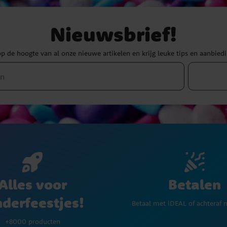
Nieuwsbrief!
 op de hoogte van al onze nieuwe artikelen en krijg leuke tips en aanbied
Betalen
Alles voor
nderfeestjes!
Betaal met iDEAL of achteraf 
+8000 producten