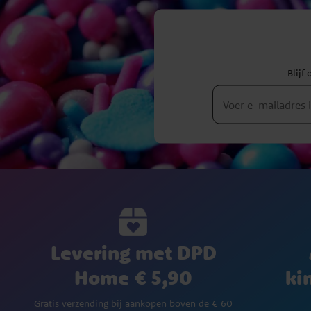
Blijf
Levering met DPD
Home € 5,90
ki
Gratis verzending bij aankopen boven de € 60