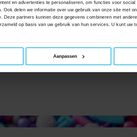
ent en advertenties te personaliseren, om functies voor social
. Ook delen we informatie over uw gebruik van onze site met on
e. Deze partners kunnen deze gegevens combineren met andere i
verzameld op basis van uw gebruik van hun services. U kunt uw
otitie - Servetten 20
Ballon Lijm Plakkers 2
stuks
€ 3,49
€ 1,99
Prijs
:
€ 3,49
Prijs
:
€ 1,99
Aanpassen
TOEVOEGEN
TOEVOEGEN