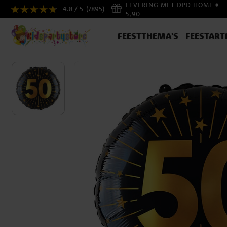
LEVERING MET DPD HOME €
4.8 / 5
(7895)
5,90
FEESTTHEMA'S
FEESTART