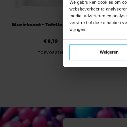
We gebruiken cookies om cont
websiteverkeer te analyseren
media, adverteren en analys
verstrekt of die ze hebben 
Muzieknoot - Tafelloper 5 meter
Muziekn
wijzigen.
€ 8,79
Prijs
:
€ 8,79
Weigeren
TOEVOEGEN