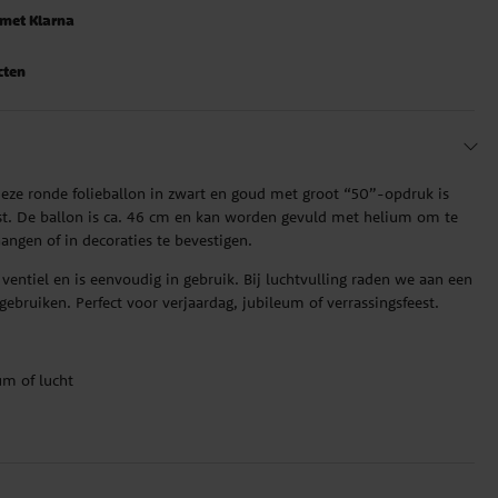
 met Klarna
cten
. Deze ronde folieballon in zwart en goud met groot “50”-opdruk is
est. De ballon is ca. 46 cm en kan worden gevuld met helium om te
ngen of in decoraties te bevestigen.
 ventiel en is eenvoudig in gebruik. Bij luchtvulling raden we aan een
ebruiken. Perfect voor verjaardag, jubileum of verrassingsfeest.
um of lucht