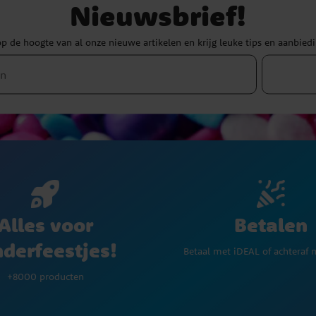
Nieuwsbrief!
 op de hoogte van al onze nieuwe artikelen en krijg leuke tips en aanbied
Betalen
Alles voor
nderfeestjes!
Betaal met iDEAL of achteraf 
+8000 producten