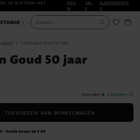
EAL OF ACHTERAF MET
NIEU
SAL
KLANTENSERVIC
W
E
E
ESTDAGEN
CARNAVAL
afeest
Folieballon Goud 50 jaar
on Goud 50 jaar
Voorraad
:
4 artikelen
TOEVOEGEN AAN WINKELWAGEN
 - Gratis boven de € 60