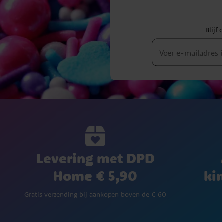
Blijf
Levering met DPD
Home € 5,90
ki
Gratis verzending bij aankopen boven de € 60