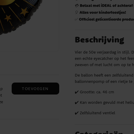
Betaal met iDEAL of achteraf
💳
Alles voor kinderfeestjes!
🎈
Officieel gelicentieerde produ
✅
Beschrijving
Vier de 50e verjaardag in stijl
een echte eyecatcher op het fe
zweven of met lucht om op te ha
De ballon heeft een zelfsluitend
ballonnenpomp of een rietje te g
TOEVOEGEN
mp
✔️ Grootte: ca. 46 cm
t
ze
✔️ Kan worden gevuld met heli
✔️ Zelfsluitend ventiel
,