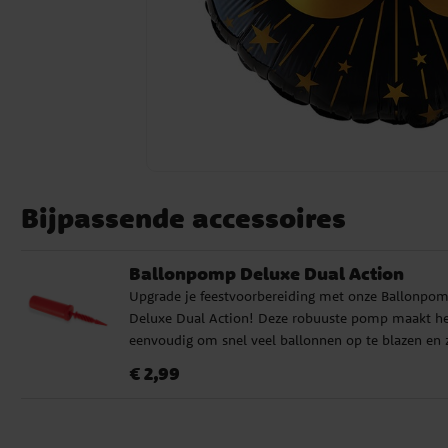
Bijpassende accessoires
Ballonpomp Deluxe Dual Action
Upgrade je feestvoorbereiding met onze Ballonpo
Deluxe Dual Action! Deze robuuste pomp maakt he
eenvoudig om snel veel ballonnen op te blazen en 
worden verkocht in verschillende kleuren die niet
Prijs
:
€ 2,99
€ 2,99
gesorteerd zijn. Of het nu gaat om een kinderfeestje
babyshower of andere speciale gelegenheden, onze
ballonpomp is de perfecte keuze.