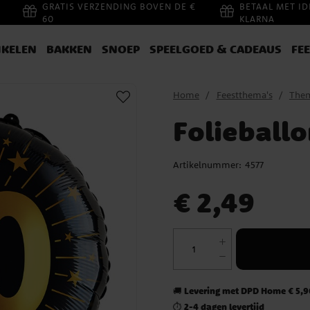
GRATIS VERZENDING BOVEN DE €
BETAAL MET ID
60
KLARNA
IKELEN
BAKKEN
SNOEP
SPEELGOED & CADEAUS
FE
Home
Feestthema's
Them
Folieball
Artikelnummer:
4577
Prijs
:
€ 2,49
€ 2,49
Levering met DPD Home € 5,90
🚚
2-4 dagen levertijd
⏱️