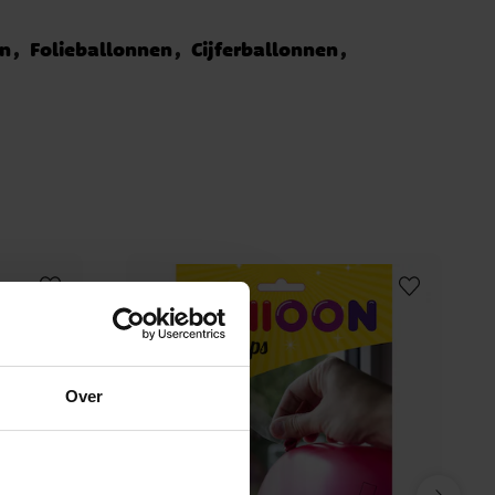
en
Folieballonnen
Cijferballonnen
Over