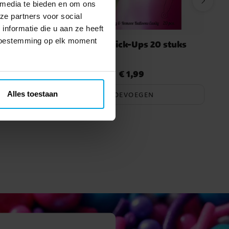
 media te bieden en om ons
ze partners voor social
nformatie die u aan ze heeft
 toestemming op elk moment
40 stuks
Ballon Stick-Ups 20 stuks
€ 1,99
Prijs
:
€ 1,99
Alles toestaan
TOEVOEGEN