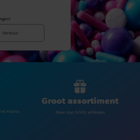
ingen!
Verstuur
Groot assortiment
met Klarna
Meer dan 9.000 artikelen