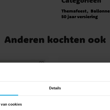
Categorieën
Themafeest
Ballonn
50 jaar versiering
Anderen kochten ook
Details
 van cookies