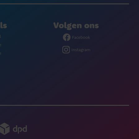
ls
Volgen ons
l
Facebook
e
Instagram
e