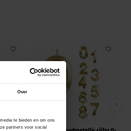
jaar versiering
EID Mubarak
Kerst
Feestdagen
Over
 media te bieden en om ons
ze partners voor social
l Action
Taartkaars goudmetallic cijfer 0-