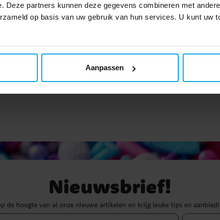
e. Deze partners kunnen deze gegevens combineren met andere i
verzameld op basis van uw gebruik van hun services. U kunt uw
€ 1,99
€ 2,99
Prijs
:
€ 1,99
Prijs
:
€ 2,99
TOEVOEGEN
TOEVOEGEN
Aanpassen
Nieuwsbrief!
 op de hoogte van al onze nieuwe artikelen en krijg leuke tips en aanbied