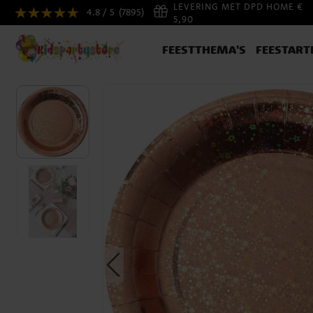
LEVERING MET DPD HOME €
4.8 / 5
(7895)
5,90
FEESTTHEMA'S
FEESTART