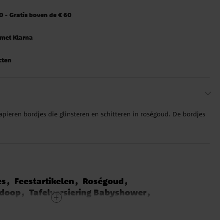
 - Gratis boven de € 60
 met Klarna
cten
apieren bordjes die glinsteren en schitteren in roségoud. De bordjes
es
Feestartikelen
Roségoud
 doop
Tafelversiering Babyshower
aar versiering
18 jaar versiering
jaar versiering
30 jaar versiering