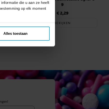
nformatie die u aan ze heeft
9
 toestemming op elk moment
€ 2,29
Prijs
:
€ 2,29
BEKIJKEN
Alles toestaan
ingen!