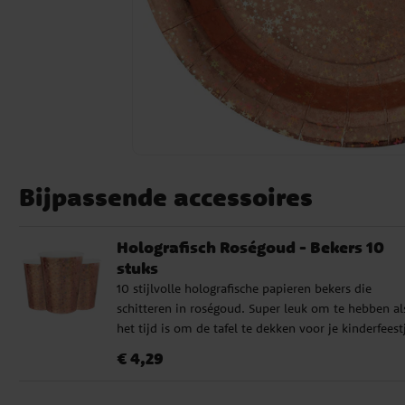
Bijpassende accessoires
Holografisch Roségoud - Bekers 10
stuks
10 stijlvolle holografische papieren bekers die
schitteren in roségoud. Super leuk om te hebben al
het tijd is om de tafel te dekken voor je kinderfeest
De bekers zijn ongeveer 9,7 cm hoog en hebben ee
Prijs
:
€ 4,29
€ 4,29
inhoud van 270 ml.