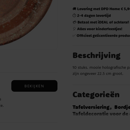
Levering met DPD Home € 5,90
🚚
2-4 dagen levertijd
⏱️
Betaal met iDEAL of achteraf
💳
Alles voor kinderfeestjes!
🎈
Officieel gelicentieerde produ
✅
Beschrijving
10 stuks. mooie holografische p
zijn ongeveer 22.5 cm groot.
BEKIJKEN
Categorieën
s
je.
Tafelversiering
Bordj
n
Tafeldecoratie voor de
20 jaar versiering
50 j
70 jaar versiering
80 