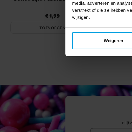
media, adverteren en analys
verstrekt of die ze hebben 
€ 1,99
Prijs
:
€ 1,99
wijzigen.
TOEVOEGEN
Weigeren
Blijf