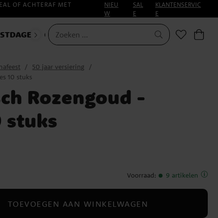
EAL OF ACHTERAF MET
NIEU
SAL
KLANTENSERVIC
W
E
E
ESTDAGEN
CARNAVAL
afeest
50 jaar versiering
es 10 stuks
sch Rozengoud -
 stuks
Voorraad
:
9 artikelen
TOEVOEGEN AAN WINKELWAGEN