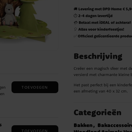
Levering met DPD Home € 5,90
🚚
2-4 dagen levertijd
⏱️
Betaal met iDEAL of achteraf
💳
Alles voor kinderfeestjes!
🎈
Officieel gelicentieerde produ
✅
Beschrijving
Creëer een magisch sfeer met de
versierd met charmante kleine b
Het past perfect bij een kinder
TOEVOEGEN
ngen
een afmeting van 40 x 32 cm.
 en
Categorieën
oor
s
Bakken
Bakaccessoir
TOEVOEGEN
Woodland Animals Vers