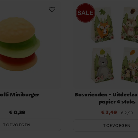
rolli Miniburger
Bosvrienden - Uitdeelza
papier 4 stuks
€ 0,39
€ 2,49
Prijs
:
€ 0,39
Actuele prijs
:
€ 2,49
Vorige pr
€ 2,99
TOEVOEGEN
TOEVOEGEN