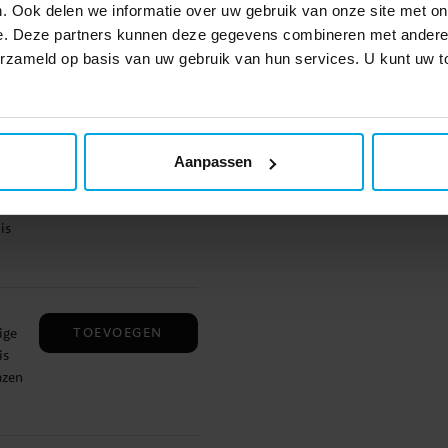
. Ook delen we informatie over uw gebruik van onze site met on
TOEVOEGEN
ge
n
e. Deze partners kunnen deze gegevens combineren met andere i
is
verzameld op basis van uw gebruik van hun services. U kunt uw
 van
ang
y
TOEVOEGEN
Aanpassen
day'
en
is
. De
en
TOEVOEGEN
ige
is
azen
p,
e
n.