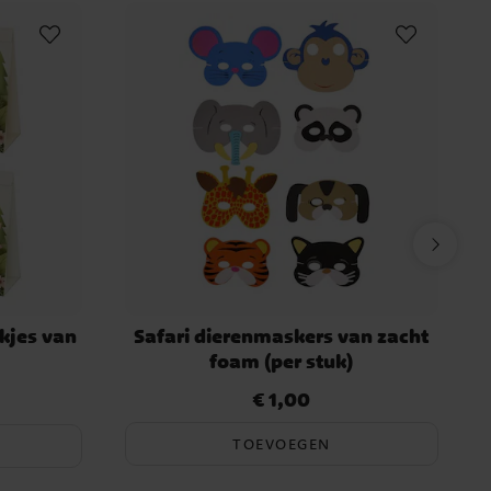
kjes van
Safari dierenmaskers van zacht
foam (per stuk)
€ 1,00
ijs
:
€ 2,99
Prijs
:
€ 1,00
TOEVOEGEN