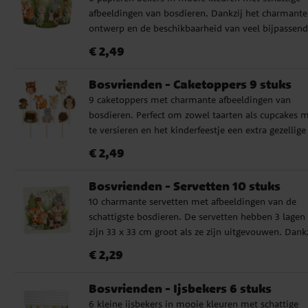
afbeeldingen van bosdieren. Dankzij het charmante
ontwerp en de beschikbaarheid van veel bijpassen
accessoires, zijn deze bekers perfect voor zowel een
Prijs
:
€ 2,49
€ 2,49
verjaardag, een feestje met bosthema, een doopfee
of een babyshower. De bekers zijn 9 cm hoog en
Bosvrienden - Caketoppers 9 stuks
hebben een inhoud van 220 ml.
9 caketoppers met charmante afbeeldingen van
bosdieren. Perfect om zowel taarten als cupcakes 
te versieren en het kinderfeestje een extra gezellige
touch te geven. Ze zijn gemaakt van hout en karton
Prijs
:
€ 2,49
€ 2,49
de motieven variëren in hoogte tussen de 4 en 7 c
Bosvrienden - Servetten 10 stuks
10 charmante servetten met afbeeldingen van de
schattigste bosdieren. De servetten hebben 3 lagen
zijn 33 x 33 cm groot als ze zijn uitgevouwen. Dankz
het charmante ontwerp en de beschikbaarheid van 
Prijs
:
€ 2,29
€ 2,29
bijpassende accessoires, zijn deze servetten perfect
voor zowel een 1e verjaardag, een feestje met
Bosvrienden - Ijsbekers 6 stuks
bosthema, een doopfeest of een babyshower.
6 kleine ijsbekers in mooie kleuren met schattige