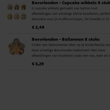
Bosvrienden - Cupcake wikkels 6 stu
6 cupcake wikkels gemaakt van karton met
afbeeldingen van schattige kleine bosdieren, perfect
decoratie voor je muffinvormpjes. De breedte is 7,
en de hoogte ongeveer 6 cm.
Prijs
:
€ 2,49
€ 2,49
Bosvrienden - Ballonnen 8 stuks
Creëer een betoverende sfeer op je kinderfeestje m
deze schattige Bosvrienden ballonnen! Met lieve
afbeeldingen van bosdieren zoals een vos, beer en 
zijn ze perfect om de natuur in huis te halen. De se
Prijs
:
€ 3,29
€ 3,29
bevat 8 latexballonnen in een mooie kleurcombinat
De ballonnen worden ongeveer 30 cm groot wanne
ze zijn opgeblazen en kunnen zowel met lucht als
helium gevuld worden. Bij gebruik met lucht rade
aan een ballonpomp te gebruiken. ✔️ Set van 8
ballonnen met bosdierenmotieven ✔️ Diameter: ca.
cm ✔️ Gemaakt van 100% biologisch afbreekbare la
Een speelse en milieuvriendelijke decoratie die elk
feestje extra bijzonder maakt!