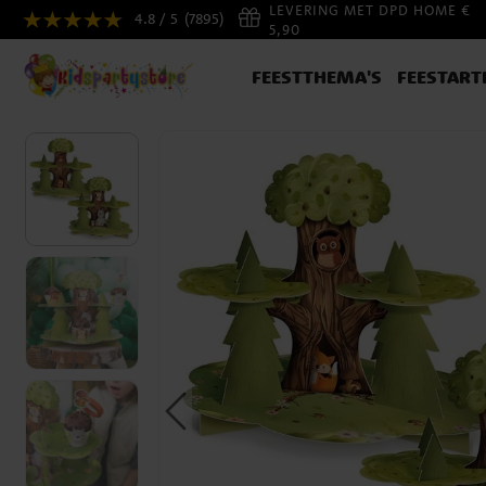
LEVERING MET DPD HOME €
4.8 / 5
(7895)
5,90
FEESTTHEMA'S
FEESTART