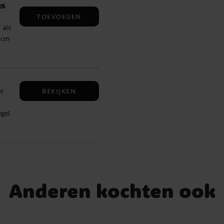
ks
TOEVOEGEN
 als
5 cm
BEKIJKEN
et
egel
t
ie.
er
n we
Anderen kochten ook
 30
tex