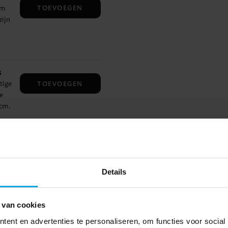
TOEVOEGEN
om
zijn
s
TOEVOEGEN
tige
e
 cm.
TOEVOEGEN
Details
eer
t
 van cookies
ent en advertenties te personaliseren, om functies voor social