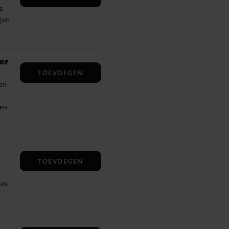
s
ijen
n
er
TOEVOEGEN
gen
len
eft
TOEVOEGEN
jes
an