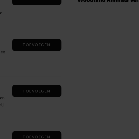
de
 1e
st
TOEVOEGEN
mee
, en
m.
TOEVOEGEN
 en
ij
veel
TOEVOEGEN