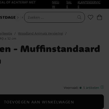
EAL OF ACHTERAF MET
NIEU
SAL
KLANTENSERVIC
W
E
E
ESTDAGEN
CARNAVAL
erfeestje
Woodland Animals Versiering
 40 x 32 cm
en - Muffinstandaard
m
Voorraad
:
5 artikelen
TOEVOEGEN AAN WINKELWAGEN