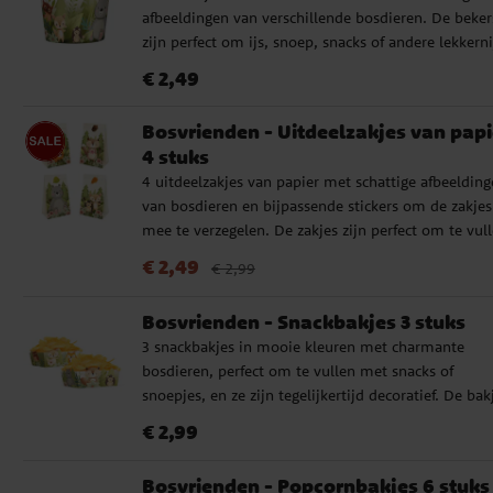
afbeeldingen van verschillende bosdieren. De beker
zijn perfect om ijs, snoep, snacks of andere lekkern
in te serveren. Ze hebben een inhoud van 150 ml e
Prijs
:
€ 2,49
€ 2,49
een afmeting van 6 x 7 cm. Gemaakt van karton.
Bosvrienden - Uitdeelzakjes van papi
4 stuks
4 uitdeelzakjes van papier met schattige afbeeldin
van bosdieren en bijpassende stickers om de zakjes
mee te verzegelen. De zakjes zijn perfect om te vul
met kleine lekkernijen en verrassingen. Elk zakje he
Actuele prijs
:
€ 2,49
Vorige prijs
:
€ 2,99
€ 2,49
€ 2,99
een afmeting van 10 x 17,5 cm.
Bosvrienden - Snackbakjes 3 stuks
3 snackbakjes in mooie kleuren met charmante
bosdieren, perfect om te vullen met snacks of
snoepjes, en ze zijn tegelijkertijd decoratief. De bak
zijn gemaakt van karton en hebben een afmeting v
Prijs
:
€ 2,99
€ 2,99
15 x 10 x 7,5 cm.
Bosvrienden - Popcornbakjes 6 stuks