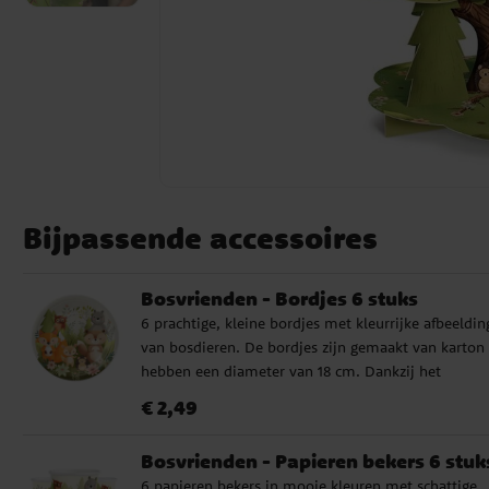
Bijpassende accessoires
Bosvrienden - Bordjes 6 stuks
6 prachtige, kleine bordjes met kleurrijke afbeeldi
van bosdieren. De bordjes zijn gemaakt van karton
hebben een diameter van 18 cm. Dankzij het
charmante ontwerp en de beschikbaarheid van vele
Prijs
:
€ 2,49
€ 2,49
bijpassende accessoires, zijn deze bordjes perfect v
een eerste verjaardag, een kinderfeestje met een
Bosvrienden - Papieren bekers 6 stuk
bosthema, een doopfeest of een babyshower.
6 papieren bekers in mooie kleuren met schattige