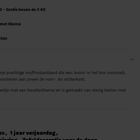
 - Gratis boven de € 60
 met Klarna
cten
ze prachtige muffinstandaard die een boom in het bos voorstelt,
osdieren aan zowel de voor- als achterkant.
feestje met een bosdierthema en is gemaakt van stevig karton met
es
1 jaar verjaardag
iering
Tafeldecoratie voor de doop