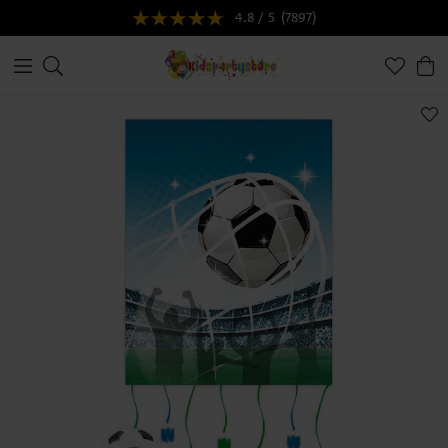
4.8 / 5
(7897)