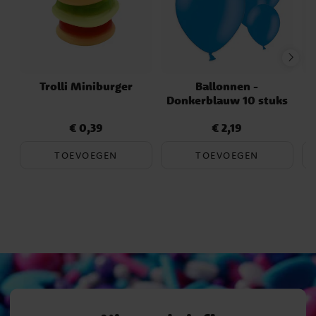
Trolli Miniburger
Ballonnen -
Donkerblauw 10 stuks
€ 0,39
€ 2,19
Prijs
:
€ 0,39
Prijs
:
€ 2,19
TOEVOEGEN
TOEVOEGEN