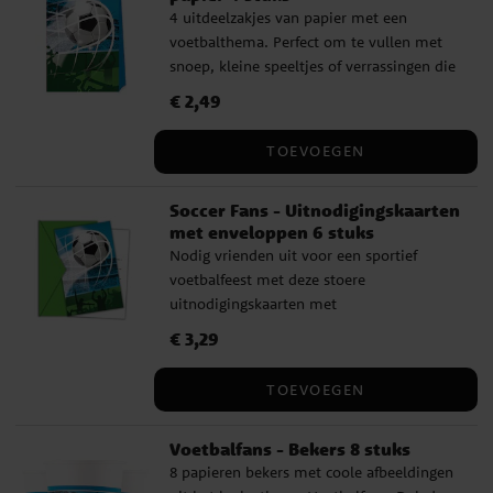
4 uitdeelzakjes van papier met een
voetbalthema. Perfect om te vullen met
snoep, kleine speeltjes of verrassingen die
kinderen mee naar huis kunnen nemen. ✔️
Prijs
€ 2,49
:
€ 2,49
Afmeting: ca 22 x 13 cm ✔️ Gemaakt van
milieuvriendelijk FSC-gecertificeerd papier
TOEVOEGEN
Soccer Fans - Uitnodigingskaarten
met enveloppen 6 stuks
Nodig vrienden uit voor een sportief
voetbalfeest met deze stoere
uitnodigingskaarten met
voetbalafbeelding. Perfect voor kinderen
Prijs
€ 3,29
:
€ 3,29
die van voetbal houden en een leuk
verjaardagsfeest willen organiseren. De set
TOEVOEGEN
bevat bovendien groene enveloppen die
de uitnodigingen een extra frisse look
Voetbalfans - Bekers 8 stuks
geven. ✔️ 6 uitnodigingskaarten ✔️ 6
8 papieren bekers met coole afbeeldingen
groene enveloppen ✔️ Ideaal voor een