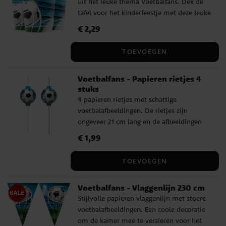
uit het leuke thema Voetbalfans. Dek de
voetbalthema
tafel voor het kinderfeestje met deze leuke
bekers in voetbalthema. De bekers zijn
Prijs
€ 2,29
:
€ 2,29
ongeveer 10 cm hoog en hebben een
inhoud van ongeveer 200 ml.
TOEVOEGEN
Voetbalfans - Papieren rietjes 4
stuks
4 papieren rietjes met schattige
voetbalafbeeldingen. De rietjes zijn
ongeveer 21 cm lang en de afbeeldingen
hebben een diameter van ongeveer 6,5
Prijs
€ 1,99
:
€ 1,99
cm.
TOEVOEGEN
Voetbalfans - Vlaggenlijn 230 cm
Stijlvolle papieren vlaggenlijn met stoere
voetbalafbeeldingen. Een coole decoratie
om de kamer mee te versieren voor het