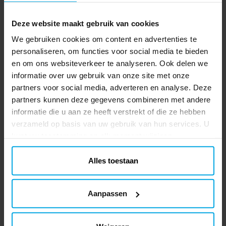
kinderfeestje.
TOEVOEGEN
Deze website maakt gebruik van cookies
We gebruiken cookies om content en advertenties te
Voetbalfans - Servetten 20 stuks
personaliseren, om functies voor social media te bieden
20 servetten in leuke kleuren met een
en om ons websiteverkeer te analyseren. Ook delen we
coole voetbalafbeelding. Een leuk detail
informatie over uw gebruik van onze site met onze
voor het kinderfeestje met een
partners voor social media, adverteren en analyse. Deze
voetbalthema. De servetten hebben 2
Prijs
€ 2,29
:
€ 2,29
lagen en zijn uitgevouwen 33 x 33 cm.
partners kunnen deze gegevens combineren met andere
informatie die u aan ze heeft verstrekt of die ze hebben
TOEVOEGEN
verzameld op basis van uw gebruik van hun services. U
kunt uw toestemming op elk moment wijzigen.
Voetbalfans - Tafelkleed 120 x 180
cm
Alles toestaan
Groot tafelkleed met hele stoere
voetbalafbeeldingen. Perfect voor de
tafelschikking op het voetbalfeest. Het
Aanpassen
tafelkleed is gemaakt van kunststof en
Prijs
€ 3,99
:
€ 3,99
heeft een afmeting van ongeveer 120 x 180
cm.
TOEVOEGEN