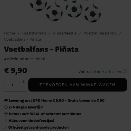
Home
Feestthema's
Kinderfeestje
Voetbal Versiering
Voetbalfans - Piñata
Voetbalfans - Piñata
Artikelnummer:
94146
Prijs
:
€ 9,90
€ 9,90
Voorraad
:
4 artikelen
TOEVOEGEN AAN WINKELWAGEN
Levering met DPD Home € 5,90 - Gratis boven de € 60
🚚
2-4 dagen levertijd
⏱️
Betaal met iDEAL of achteraf met Klarna
💳
Alles voor kinderfeestjes!
🎈
Officieel gelicentieerde producten
✅