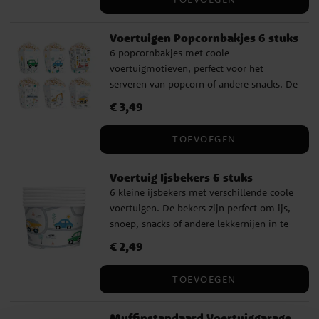
Voertuigen Popcornbakjes 6 stuks
6 popcornbakjes met coole
voertuigmotieven, perfect voor het
serveren van popcorn of andere snacks. De
bakjes zijn gemaakt van karton en zijn 15 x
Prijs
€ 3,49
:
€ 3,49
8,5 cm groot.
TOEVOEGEN
Voertuig Ijsbekers 6 stuks
6 kleine ijsbekers met verschillende coole
voertuigen. De bekers zijn perfect om ijs,
snoep, snacks of andere lekkernijen in te
serveren. Ze hebben een inhoud van 150
Prijs
€ 2,49
:
€ 2,49
ml en een afmeting van 6 x 7 cm. Gemaakt
van karton.
TOEVOEGEN
Muffinstandaard Voertuiggarage