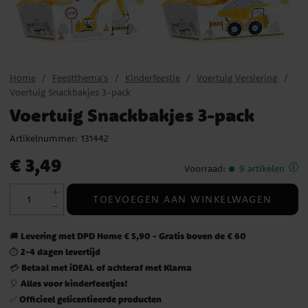
Home
Feestthema's
Kinderfeestje
Voertuig Versiering
Voertuig Snackbakjes 3-pack
Voertuig Snackbakjes 3-pack
Artikelnummer:
131442
Prijs
:
€ 3,49
€ 3,49
Voorraad
:
9 artikelen
TOEVOEGEN AAN WINKELWAGEN
Levering met DPD Home € 5,90 - Gratis boven de € 60
🚚
2-4 dagen levertijd
⏱️
Betaal met iDEAL of achteraf met Klarna
💳
Alles voor kinderfeestjes!
🎈
Officieel gelicentieerde producten
✅