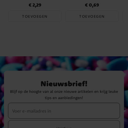
€ 2,29
€ 0,69
Prijs
:
€ 2,29
Prijs
:
€ 0,69
TOEVOEGEN
TOEVOEGEN
Nieuwsbrief!
Blijf op de hoogte van al onze nieuwe artikelen en krijg leuke
tips en aanbiedingen!