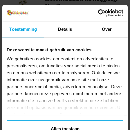
46 x 34 cm
Creëer een leuk gevoel met deze
muffinstandaard die een garage voorstelt
voor allerlei soorten voertuigen. Hij past
Toestemming
Details
Over
perfect bij een kinderfeestje met een
Prijs
€ 11,90
:
€ 11,90
voertuigthema en is gemaakt van stevig
karton met een afmeting van 46 x 34 cm.
TOEVOEGEN
Deze website maakt gebruik van cookies
We gebruiken cookies om content en advertenties te
Voertuig Cupcakewikkels 6 stuks
personaliseren, om functies voor social media te bieden
6 cupcakewikkels gemaakt van karton met
en om ons websiteverkeer te analyseren. Ook delen we
verschillende coole voertuigen, perfect als
informatie over uw gebruik van onze site met onze
decoratie voor je muffinvormpjes. De
partners voor social media, adverteren en analyse. Deze
breedte is 7,5 cm en de hoogte ongeveer 6
Prijs
€ 2,49
:
€ 2,49
partners kunnen deze gegevens combineren met andere
cm.
informatie die u aan ze heeft verstrekt of die ze hebben
TOEVOEGEN
verzameld op basis van uw gebruik van hun services. U
kunt uw toestemming op elk moment wijzigen.
Voertuig Slinger 250 cm
Decoratieve slinger van karton met
Alles toestaan