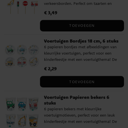
verkeersborden. Perfect om taarten en
gebak te versieren voor een kinderfeestje
Prijs
€ 3,49
:
€ 3,49
met een voertuigthema! Ze zijn ongeveer
9 cm hoog en gemaakt van papier en
TOEVOEGEN
hout.
Voertuigen Bordjes 18 cm, 6 stuks
6 papieren bordjes met afbeeldingen van
kleurrijke voertuigen, perfect voor een
kinderfeestje met een voertuigthema! De
bordjes hebben een diameter van
Prijs
€ 2,29
:
€ 2,29
ongeveer 18 cm.
TOEVOEGEN
Voertuigen Papieren bekers 6
stuks
6 papieren bekers met kleurrijke
voertuigmotieven, perfect voor een leuk
kinderfeestje met een voertuigthema! De
bekers zijn 9 cm hoog en hebben een