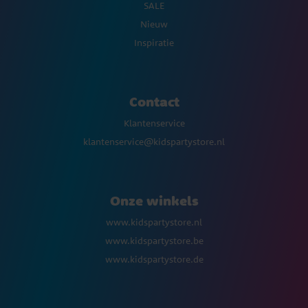
SALE
Nieuw
Inspiratie
Contact
Klantenservice
klantenservice@kidspartystore.nl
Onze winkels
www.kidspartystore.nl
www.kidspartystore.be
www.kidspartystore.de