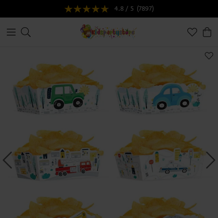
4.8 / 5
(7897)