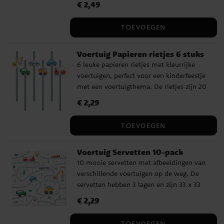
Prijs
€ 2,49
:
€ 2,49
inhoud van 220 ml.
TOEVOEGEN
Voertuig Papieren rietjes 6 stuks
6 leuke papieren rietjes met kleurrijke
voertuigen, perfect voor een kinderfeestje
met een voertuigthema. De rietjes zijn 20
cm lang.
Prijs
€ 2,29
:
€ 2,29
TOEVOEGEN
Voertuig Servetten 10-pack
10 mooie servetten met afbeeldingen van
verschillende voertuigen op de weg. De
servetten hebben 3 lagen en zijn 33 x 33
cm groot als ze zijn uitgevouwen.
Prijs
€ 2,29
:
€ 2,29
TOEVOEGEN