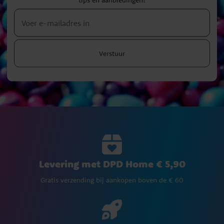
Verstuur
Levering met DPD Home € 5,90
Gratis verzending bij aankopen boven de € 60