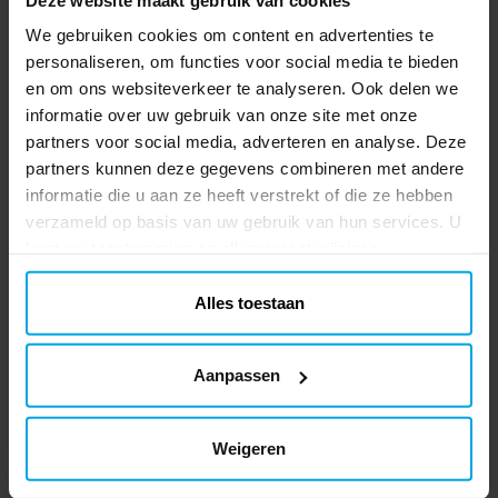
SpongeBob - Papieren bekers 220
We gebruiken cookies om content en advertenties te
ml, 8 stuks
personaliseren, om functies voor social media te bieden
8 papieren bekers met grappige
en om ons websiteverkeer te analyseren. Ook delen we
afbeeldingen uit de wereld van
informatie over uw gebruik van onze site met onze
SpongeBob. De bekers hebben een inhoud
partners voor social media, adverteren en analyse. Deze
van ca. 220 ml en zijn perfect om sap of
Prijs
€ 3,29
:
€ 3,29
partners kunnen deze gegevens combineren met andere
drankjes te serveren tijdens een kleurrijk
informatie die u aan ze heeft verstrekt of die ze hebben
verjaardagsfeestje!
TOEVOEGEN
verzameld op basis van uw gebruik van hun services. U
kunt uw toestemming op elk moment wijzigen.
SpongeBob - Bordjes 8 stuks
8 bordjes met SpongeBob en zijn vrienden
Alles toestaan
in levendige kleuren. Ze hebben een
diameter van ca. 18 cm en zijn ideaal voor
taart, snacks of kleine lekkernijen tijdens
Aanpassen
Actuele prijs
€ 2,99
:
€ 2,99
Vorige prijs
:
€ 3,29
€ 3,29
het kinderfeestje!
BEKIJKEN
Weigeren
SpongeBob - Borden 23 cm, 8