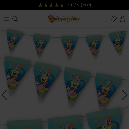
4.8 / 5
(7897)