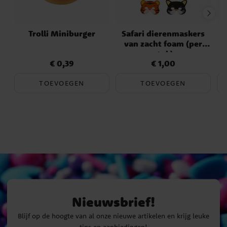
Trolli Miniburger
Safari dierenmaskers
van zacht foam (per
stuk)
€ 0,39
€ 1,00
Prijs
:
€ 0,39
Prijs
:
€ 1,00
TOEVOEGEN
TOEVOEGEN
Nieuwsbrief!
Blijf op de hoogte van al onze nieuwe artikelen en krijg leuke
tips en aanbiedingen!