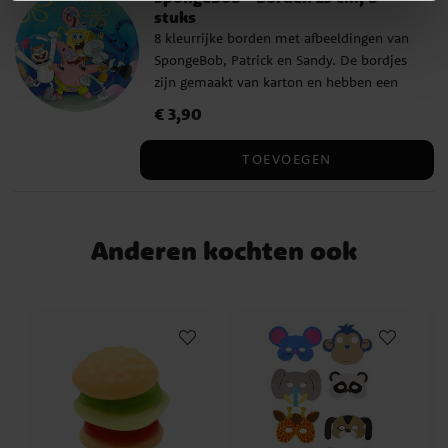
stuks
8 kleurrijke borden met afbeeldingen van
SpongeBob, Patrick en Sandy. De bordjes
zijn gemaakt van karton en hebben een
diameter van ca. 23 cm – perfect voor een
Prijs
€ 3,90
:
€ 3,90
vrolijk en bruisend onderwaterfeestje!
TOEVOEGEN
Anderen kochten ook