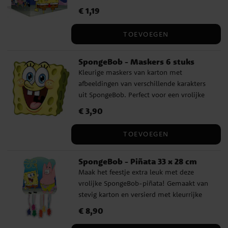
kleine verrassingen voor een onvergetelijk
Prijs
€ 1,19
:
€ 1,19
verjaardagsfeest. Eenvoudig in elkaar te
zetten, gemaakt van karton, afmeting ca.
TOEVOEGEN
20 x 16 cm. Wordt per stuk verkocht.
SpongeBob - Maskers 6 stuks
Kleurige maskers van karton met
afbeeldingen van verschillende karakters
uit SpongeBob. Perfect voor een vrolijke
feeststemming. De maskers hebben een
Prijs
€ 3,90
:
€ 3,90
gedetailleerde print en blijven goed zitten
dankzij een comfortabel elastiek.
TOEVOEGEN
Verpakking bevat 6 maskers.
SpongeBob - Piñata 33 x 28 cm
Maak het feestje extra leuk met deze
vrolijke SpongeBob-piñata! Gemaakt van
stevig karton en versierd met kleurrijke
afbeeldingen uit SpongeBobs universum.
Prijs
€ 8,90
:
€ 8,90
Dankzij de hangende lintjes kunnen