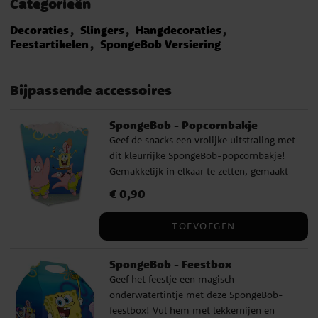
Categorieën
Decoraties
Slingers
Hangdecoraties
Feestartikelen
SpongeBob Versiering
Bijpassende accessoires
SpongeBob - Popcornbakje
Geef de snacks een vrolijke uitstraling met
dit kleurrijke SpongeBob-popcornbakje!
Gemakkelijk in elkaar te zetten, gemaakt
van karton en ca. 12 x 5 cm groot – perfect
Prijs
€ 0,90
:
€ 0,90
voor popcorn op een betoverend
kinderfeestje. Wordt per stuk verkocht.
TOEVOEGEN
SpongeBob - Feestbox
Geef het feestje een magisch
onderwatertintje met deze SpongeBob-
feestbox! Vul hem met lekkernijen en