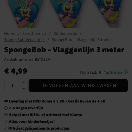
Home
Feestthema's
Kinderfeestje
SpongeBob Versiering
SpongeBob - Vlaggenlijn 3 meter
SpongeBob - Vlaggenlijn 3 meter
Artikelnummer:
BS10364
Prijs
:
€ 4,99
€ 4,99
Voorraad
:
7 artikelen
TOEVOEGEN AAN WINKELWAGEN
Levering met DPD Home € 5,90 - Gratis boven de € 60
🚚
2-4 dagen levertijd
⏱️
Betaal met iDEAL of achteraf met Klarna
💳
Alles voor kinderfeestjes!
🎈
Officieel gelicentieerde producten
✅