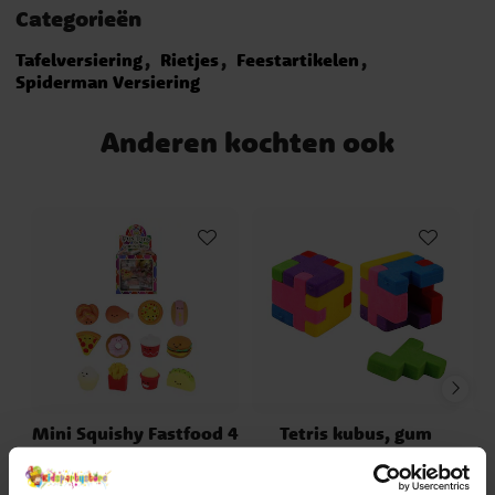
Categorieën
Tafelversiering
Rietjes
Feestartikelen
Spiderman Versiering
Anderen kochten ook
Mini Squishy Fastfood 4
Tetris kubus, gum
cm