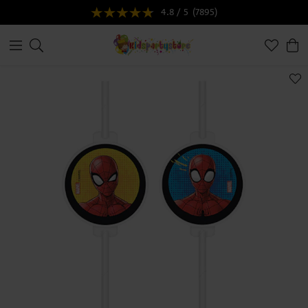
4.8 / 5
(7895)