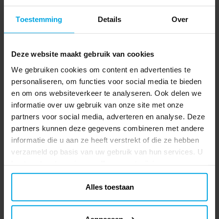
€ 0,69
€ 0,69
Prijs
:
€ 0,69
Prijs
:
€ 0,69
Toestemming
Details
Over
BEKIJKEN
TOEVOEGEN
Deze website maakt gebruik van cookies
We gebruiken cookies om content en advertenties te
5.0
5
☆
4
☆
personaliseren, om functies voor social media te bieden
3
☆
en om ons websiteverkeer te analyseren. Ook delen we
2
☆
informatie over uw gebruik van onze site met onze
1
☆
beoordeling
partners voor social media, adverteren en analyse. Deze
partners kunnen deze gegevens combineren met andere
Beoordelingen (1)
informatie die u aan ze heeft verstrekt of die ze hebben
verzameld op basis van uw gebruik van hun services. U
Cecilia J
CJ
kunt uw toestemming op elk moment wijzigen.
Alles toestaan
2 jaar geleden
Verified by Trustvoice
Aanpassen