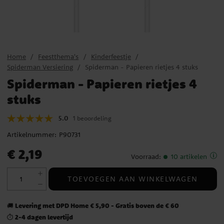
Home
Feestthema's
Kinderfeestje
Spiderman Versiering
Spiderman - Papieren rietjes 4 stuks
Spiderman - Papieren rietjes 4
stuks
5.0
1 beoordeling
Artikelnummer:
P90731
Prijs
:
€ 2,19
€ 2,19
Voorraad
:
10 artikelen
TOEVOEGEN AAN WINKELWAGEN
Levering met DPD Home € 5,90 - Gratis boven de € 60
🚚
2-4 dagen levertijd
⏱️