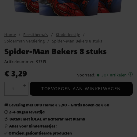
Home
Feestthema's
Kinderfeestje
Spiderman Versiering
Spider-Man Bekers 8 stuks
Spider-Man Bekers 8 stuks
Artikelnummer:
97315
Prijs
:
€ 3,29
€ 3,29
Voorraad
:
30+ artikelen
TOEVOEGEN AAN WINKELWAGEN
Levering met DPD Home € 5,90 - Gratis boven de € 60
🚚
2-4 dagen levertijd
⏱️
Betaal met iDEAL of achteraf met Klarna
💳
Alles voor kinderfeestjes!
🎈
Officieel gelicentieerde producten
✅