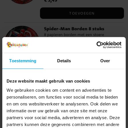
€ 3,49
bordjes zijn gemaakt van milieuvriendelijk
FSC-gecertificeerd papier en hebben een
TOEVOEGEN
diameter van 19,5 cm.
Spider-Man Borden 8 stuks
8 papieren borden met een stoere
afbeelding van de superheld Spider-Man.
Leuk om op tafel te zetten voor een echt
Spider-Man-feestje. De borden zijn
Prijs
€ 3,99
:
€ 3,99
gemaakt van milieuvriendelijk FSC-
Toestemming
Details
Over
gecertificeerd papier en hebben een
TOEVOEGEN
diameter van ca. 23 cm.
Deze website maakt gebruik van cookies
We gebruiken cookies om content en advertenties te
Anderen kochten ook
personaliseren, om functies voor social media te bieden
en om ons websiteverkeer te analyseren. Ook delen we
informatie over uw gebruik van onze site met onze
partners voor social media, adverteren en analyse. Deze
partners kunnen deze gegevens combineren met andere