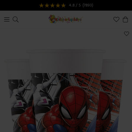
4.8 / 5
(7893)