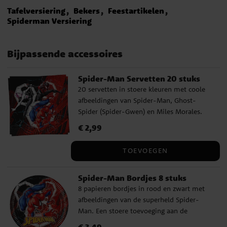
Tafelversiering
Bekers
Feestartikelen
Spiderman Versiering
Bijpassende accessoires
Spider-Man Servetten 20 stuks
20 servetten in stoere kleuren met coole
afbeeldingen van Spider-Man, Ghost-
Spider (Spider-Gwen) en Miles Morales.
Een praktische en feestelijke toevoeging
Prijs
€ 2,99
:
€ 2,99
aan de tafel voor een echt Spider-Man-
feestje. De servetten zijn gemaakt van
TOEVOEGEN
milieuvriendelijk FSC-gecertificeerd papier,
bestaan uit twee lagen en zijn ca. 33 x 33
Spider-Man Bordjes 8 stuks
cm wanneer volledig uitgevouwen.
8 papieren bordjes in rood en zwart met
afbeeldingen van de superheld Spider-
Man. Een stoere toevoeging aan de
feesttafel voor een Spider-Man-feestje. De
Prijs
:
€ 3,49