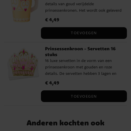
details van goud verijdelde
prinsessenkronen. Het wordt ook geleverd
met 8 stuks verwijderbare bekerhouders in
Prijs
€ 4,49
:
€ 4,49
goud met afbeelding van een
prinsessenkroon. De bekers zijn 9 cm hoog
TOEVOEGEN
en hebben een inhoud van 250 ml.
Prinsessenkroon - Servetten 16
stuks
16 luxe servetten in de vorm van een
prinsessenkroon met gouden en roze
details. De servetten hebben 3 lagen en
zijn uitgevouwen 33 x 33 cm.
Prijs
€ 4,49
:
€ 4,49
TOEVOEGEN
Anderen kochten ook