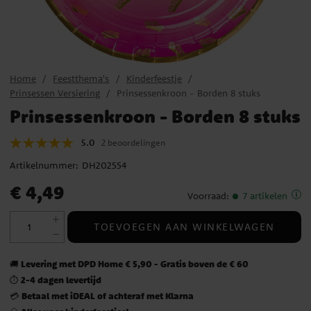
Home
Feestthema's
Kinderfeestje
Prinsessen Versiering
Prinsessenkroon - Borden 8 stuks
Prinsessenkroon - Borden 8 stuks
5.0
2 beoordelingen
Artikelnummer:
DH202554
Prijs
:
€ 4,49
€ 4,49
Voorraad
:
7 artikelen
TOEVOEGEN AAN WINKELWAGEN
Levering met DPD Home € 5,90 - Gratis boven de € 60
🚚
2-4 dagen levertijd
⏱️
Betaal met iDEAL of achteraf met Klarna
💳