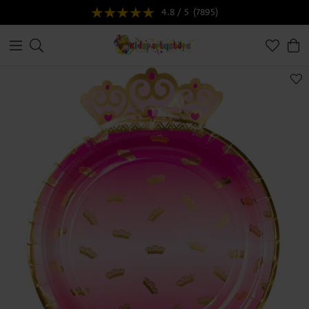
4.8 / 5
(7895)