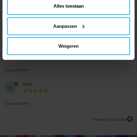
5.0
4
☆
Alles toestaan
3
☆
2
☆
1
☆
recensies
Aanpassen
Beoordelingen (2)
Weigeren
Danka I
DI
2 jaar geleden
Gøril
G
3 jaar geleden
Verified by Trustvoice