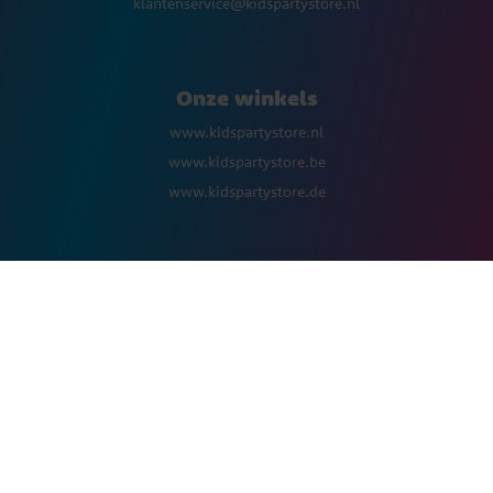
klantenservice@kidspartystore.nl
Onze winkels
www.kidspartystore.nl
www.kidspartystore.be
www.kidspartystore.de
Volgen ons
Facebook
Instagram