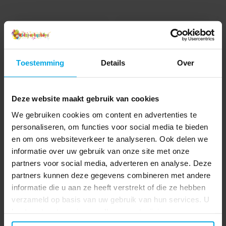
Toestemming
Details
Over
Deze website maakt gebruik van cookies
We gebruiken cookies om content en advertenties te
Mini Squishy Fastfood 4
Gum IJsjes 4,5 cm
personaliseren, om functies voor social media te bieden
cm
en om ons websiteverkeer te analyseren. Ook delen we
€ 0,69
€ 0,65
Prijs
:
€ 0,69
Prijs
:
€ 0,65
informatie over uw gebruik van onze site met onze
partners voor social media, adverteren en analyse. Deze
BEKIJKEN
TOEVOEGEN
partners kunnen deze gegevens combineren met andere
informatie die u aan ze heeft verstrekt of die ze hebben
verzameld op basis van uw gebruik van hun services. U
kunt uw toestemming op elk moment wijzigen.
5
☆