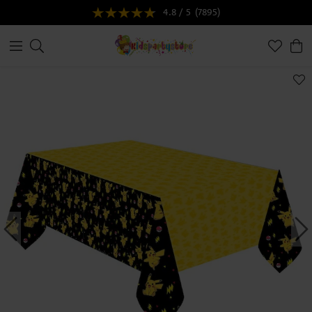
4.8 / 5
(7895)