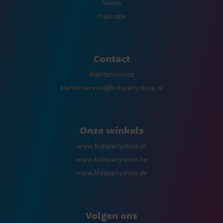
Nieuw
Inspiratie
Contact
Klantenservice
klantenservice@kidspartystore.nl
Onze winkels
www.kidspartystore.nl
www.kidspartystore.be
www.kidspartystore.de
Volgen ons