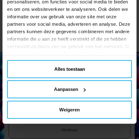
personaliseren, om functies voor social media te bieden
TOEVOEGEN
TOEVOEGEN
en om ons websiteverkeer te analyseren. Ook delen we
informatie over uw gebruik van onze site met onze
partners voor social media, adverteren en analyse. Deze
partners kunnen deze gegevens combineren met andere
informatie die u aan ze heeft verstrekt of die ze hebben
verzameld op basis van uw gebruik van hun services. U
kunt uw toestemming op elk moment wijzigen.
Alles toestaan
Nieuwsbrief!
Aanpassen
Blijf op de hoogte van al onze nieuwe artikelen en krijg leuke
tips en aanbiedingen!
Weigeren
Verstuur