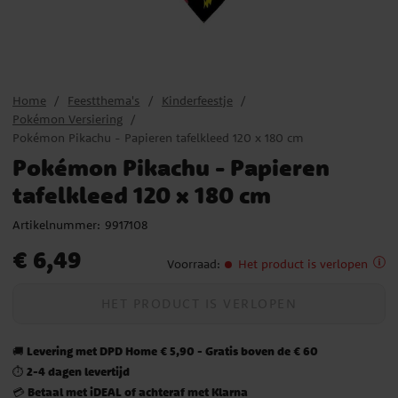
Home
Feestthema's
Kinderfeestje
Pokémon Versiering
Pokémon Pikachu - Papieren tafelkleed 120 x 180 cm
Pokémon Pikachu - Papieren
tafelkleed 120 x 180 cm
Artikelnummer:
9917108
Prijs
:
€ 6,49
€ 6,49
Voorraad
:
Het product is verlopen
HET PRODUCT IS VERLOPEN
Levering met DPD Home € 5,90 - Gratis boven de € 60
🚚
2-4 dagen levertijd
⏱️
Betaal met iDEAL of achteraf met Klarna
💳