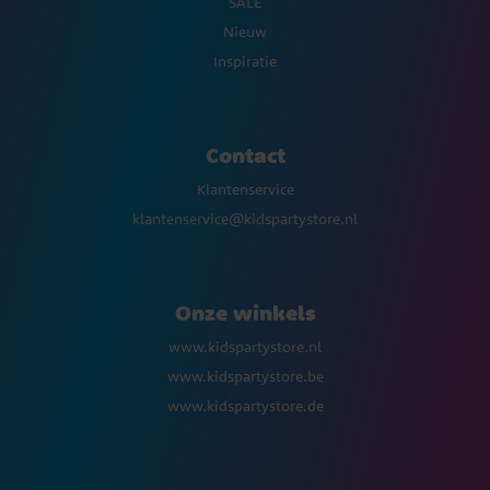
SALE
Nieuw
Inspiratie
Contact
Klantenservice
klantenservice@kidspartystore.nl
Onze winkels
www.kidspartystore.nl
www.kidspartystore.be
www.kidspartystore.de