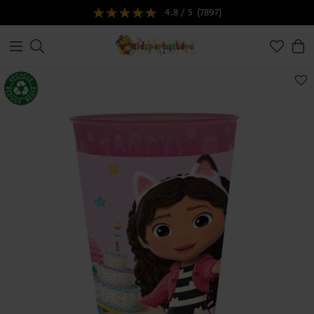
4.8 / 5
(7897)