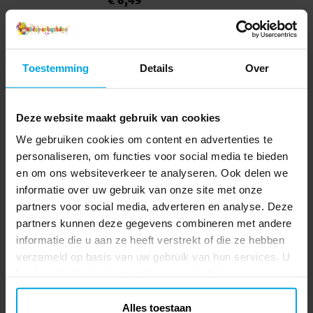
borden zijn 21 cm groot, gemaakt van
milieuvriendelijk kunststof en zijn geschikt
TOEVOEGEN
voor zowel magnetron als vaatwasser.
Ideaal voor maaltijden en snacks, of om
Toestemming
Details
Over
elke gast een bordje mee naar huis te
geven als een leuk aandenken aan het
Anderen kochten ook
kinderfeestje.
Deze website maakt gebruik van cookies
We gebruiken cookies om content en advertenties te
personaliseren, om functies voor social media te bieden
en om ons websiteverkeer te analyseren. Ook delen we
informatie over uw gebruik van onze site met onze
partners voor social media, adverteren en analyse. Deze
partners kunnen deze gegevens combineren met andere
informatie die u aan ze heeft verstrekt of die ze hebben
verzameld op basis van uw gebruik van hun services. U
kunt uw toestemming op elk moment wijzigen.
Cijferballonnen Paars
Gum IJsjes 4,5 cm
86 cm
Alles toestaan