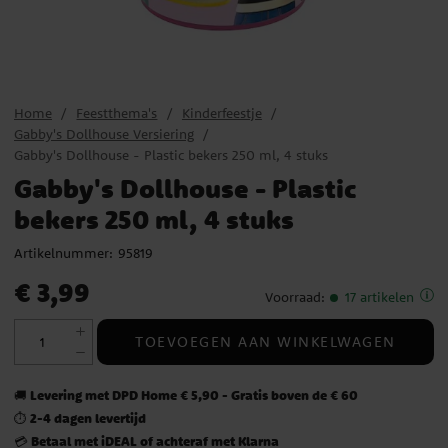
Home
Feestthema's
Kinderfeestje
Gabby's Dollhouse Versiering
Gabby's Dollhouse - Plastic bekers 250 ml, 4 stuks
Gabby's Dollhouse - Plastic
bekers 250 ml, 4 stuks
Artikelnummer:
95819
Prijs
:
€ 3,99
€ 3,99
Voorraad
:
17 artikelen
TOEVOEGEN AAN WINKELWAGEN
Levering met DPD Home € 5,90 - Gratis boven de € 60
🚚
2-4 dagen levertijd
⏱️
Betaal met iDEAL of achteraf met Klarna
💳