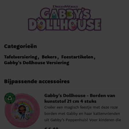
Categorieën
Tafelversiering
Bekers
Feestartikelen
Gabby's Dollhouse Versiering
Bijpassende accessoires
Gabby's Dollhouse - Borden van
kunststof 21 cm 4 stuks
Creëer een magisch feestje met deze roze
borden met Gabby en haar kattenvrienden
uit Gabby’s Poppenhuis! Voor kinderen die
houden van creativiteit en fantasie. De
Prijs
€ 6,49
:
€ 6,49