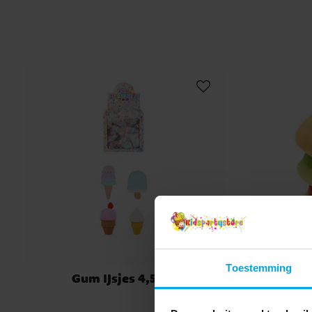
Toestemming
Gum IJsjes 4,5 cm
T