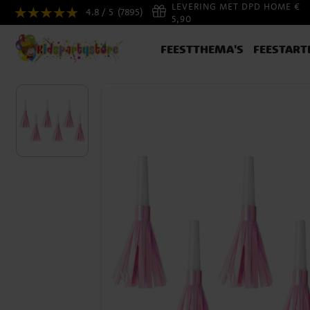
LEVERING MET DPD HOME €
4.8 / 5
(7895)
5,90
FEESTTHEMA'S
FEESTART