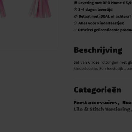
Levering met DPD Home € 5,90
🚚
2-4 dagen levertijd
⏱️
Betaal met iDEAL of achteraf
💳
Alles voor kinderfeestjes!
🎈
Officieel gelicentieerde produ
✅
Beschrijving
Set van 6 roze roltongen met gl
kinderfeestje. Een feestelijk a
Categorieën
Feest accessoires
Roz
Lilo & Stitch Versiering
Flying Balloons Versier
Gabby's Dollhouse Vers
Paarden Versiering
Ka