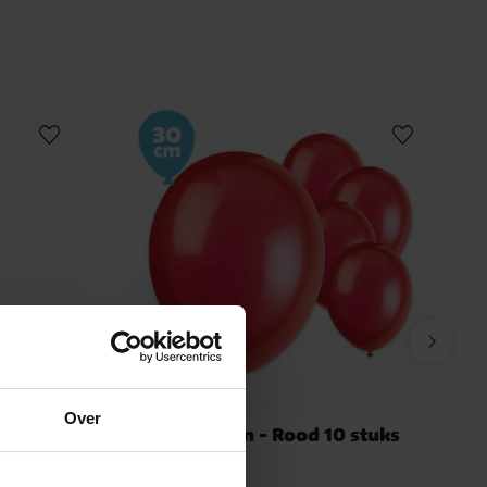
 de Beer
K-Pop Demon Hunters
Peppa Pig Versiering
Zeemeermin Versiering
aardag
Kawaii Party
Pastel Versiering
linder Versiering
Ditsy Floral Versiering
ng
Moomin Versiering
LOL Surprise Versiering
Over
 stuks
Ballonnen - Rood 10 stuks