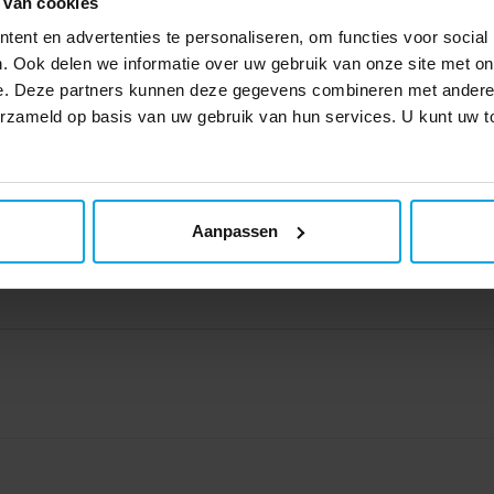
 van cookies
€ 0,39
€ 2,49
Prijs
:
€ 0,39
Prijs
:
€ 2,49
ent en advertenties te personaliseren, om functies voor social
TOEVOEGEN
TOEVOEGEN
. Ook delen we informatie over uw gebruik van onze site met on
e. Deze partners kunnen deze gegevens combineren met andere i
verzameld op basis van uw gebruik van hun services. U kunt uw
Aanpassen