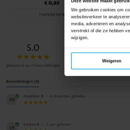
Deze website maakt gebruik
€ 0,65
Prijs
:
€ 0,65
We gebruiken cookies om cont
TOEVOEGEN
websiteverkeer te analyseren
media, adverteren en analys
verstrekt of die ze hebben 
wijzigen.
5.0
5
☆
4
☆
3
☆
2
☆
Weigeren
1
☆
gebaseerd op 3 beoordelingen
Beoordelingen (3)
Annelise B
•
6 maanden geleden
AB
Louise B
•
2 jaar geleden
LB