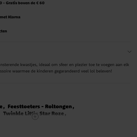
 - Gratis boven de € 60
 met Klarna
cten
insterende kwastjes, ideaal om sfeer en plezier toe te voegen aan elk
ccessoire waarmee de kinderen gegarandeerd veel lol beleven!
e
Feesttoeters - Roltongen
Twinkle Little Star Roze
ing
Minions Versiering
iering
Hello Kitty Versiering
tten Versiering
Monster High Versiering