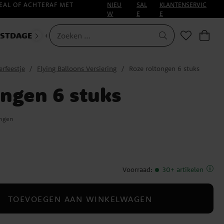
EAL OF ACHTERAF MET
NIEU
SAL
KLANTENSERVIC
W
E
E
ESTDAGEN
CARNAVAL
HALLOWEEN
erfeestje
Flying Balloons Versiering
Roze roltongen 6 stuks
ongen 6 stuks
ingen
Voorraad
:
30+ artikelen
TOEVOEGEN AAN WINKELWAGEN