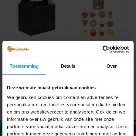
Feestbox - Zwart
Mini Squishy Fastfood 4
cm
€ 0,85
€ 0,69
Prijs
:
€ 0,85
Prijs
:
€ 0,69
Toestemming
Details
Over
TOEVOEGEN
BEKIJKEN
Deze website maakt gebruik van cookies
We gebruiken cookies om content en advertenties te
personaliseren, om functies voor social media te bieden
en om ons websiteverkeer te analyseren. Ook delen we
informatie over uw gebruik van onze site met onze
partners voor social media, adverteren en analyse. Deze
partners kunnen deze gegevens combineren met andere