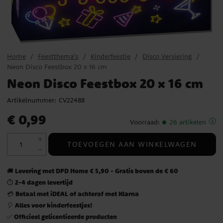
Home
Feestthema's
Kinderfeestje
Disco Versiering
Neon Disco Feestbox 20 x 16 cm
Neon Disco Feestbox 20 x 16 cm
Artikelnummer:
CV22488
Prijs
:
€ 0,99
€ 0,99
Voorraad
:
26 artikelen
TOEVOEGEN AAN WINKELWAGEN
Levering met DPD Home € 5,90 - Gratis boven de € 60
🚚
2-4 dagen levertijd
⏱️
Betaal met iDEAL of achteraf met Klarna
💳
Alles voor kinderfeestjes!
🎈
Officieel gelicentieerde producten
✅