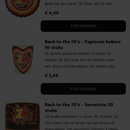
goed bij een jaren 70-feest als bij een
disco en ze hebben een diameter van 22,5
Prijs
€ 4,49
:
€ 4,49
cm.
TOEVOEGEN
Back to the 70's - Papieren bekers
10 stuks
10 stoere papieren bekers in jaren 70-
thema. Ze zijn leuk om te hebben voor
een disco of themafeest. De bekers zijn
ongeveer 10 cm hoog en hebben een
Prijs
€ 3,49
:
€ 3,49
inhoud van ongeveer 270 ml.
TOEVOEGEN
Back to the 70's - Servetten 20
stuks
20 leuke servetten in jaren 70-thema. Ze
zijn mooi om te tonen op een disco of
themafeest. De servetten hebben 3 lagen