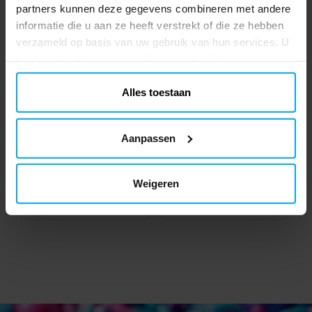
partners kunnen deze gegevens combineren met andere
informatie die u aan ze heeft verstrekt of die ze hebben
verzameld op basis van uw gebruik van hun services. U
kunt uw toestemming op elk moment wijzigen.
Alles toestaan
Feestbox - Zwart
Mini Squishy Fastfood 4
Aanpassen
cm
€ 0,85
€ 0,69
Prijs
:
€ 0,85
Prijs
:
€ 0,69
Weigeren
TOEVOEGEN
TOEVOEGEN