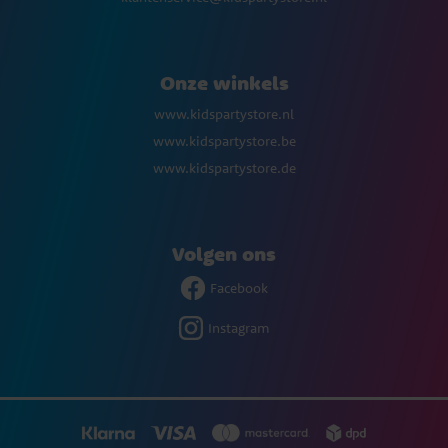
Onze winkels
www.kidspartystore.nl
www.kidspartystore.be
www.kidspartystore.de
Volgen ons
Facebook
Instagram