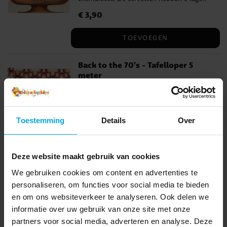
en zijn ongeveer 33 x 33 cm groot
Prijs
€ 3,90
:
€ 3,90
uitgevouwen.
TOEVOEGEN
Back to the 70's - Tafelloper 5
meter
Tafelloper in retrostijl die met zijn
ontwerp direct doet denken aan de jaren
70. De tafelloper is perfect als je een leuk
themafeest of een disco wilt organiseren.
Toestemming
Details
Over
Prijs
€ 9,90
:
€ 9,90
Deze tafelloper komt in een handige rol en
is 30 cm breed en maar liefst 5 meter
TOEVOEGEN
lang. Het is genoeg voor meerdere tafels
Deze website maakt gebruik van cookies
en een groot feest. Het materiaal is 100%
We gebruiken cookies om content en advertenties te
polyester.
personaliseren, om functies voor social media te bieden
Anderen kochten ook
en om ons websiteverkeer te analyseren. Ook delen we
informatie over uw gebruik van onze site met onze
partners voor social media, adverteren en analyse. Deze