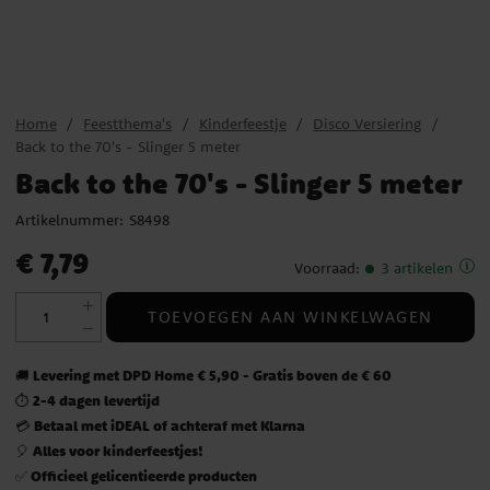
Home
Feestthema's
Kinderfeestje
Disco Versiering
Back to the 70's - Slinger 5 meter
Back to the 70's - Slinger 5 meter
Artikelnummer:
S8498
Prijs
:
€ 7,79
€ 7,79
Voorraad
:
3 artikelen
TOEVOEGEN AAN WINKELWAGEN
Levering met DPD Home € 5,90 - Gratis boven de € 60
🚚
2-4 dagen levertijd
⏱️
Betaal met iDEAL of achteraf met Klarna
💳
Alles voor kinderfeestjes!
🎈
Officieel gelicentieerde producten
✅