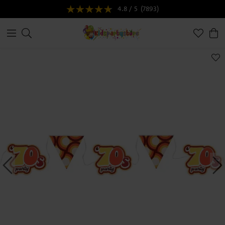
4.8 / 5
(7893)