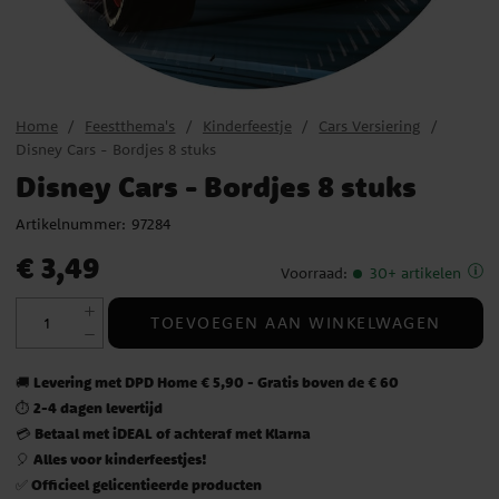
Home
Feestthema's
Kinderfeestje
Cars Versiering
Disney Cars - Bordjes 8 stuks
Disney Cars - Bordjes 8 stuks
Artikelnummer:
97284
Prijs
:
€ 3,49
€ 3,49
Voorraad
:
30+ artikelen
TOEVOEGEN AAN WINKELWAGEN
Levering met DPD Home € 5,90 - Gratis boven de € 60
🚚
2-4 dagen levertijd
⏱️
Betaal met iDEAL of achteraf met Klarna
💳
Alles voor kinderfeestjes!
🎈
Officieel gelicentieerde producten
✅