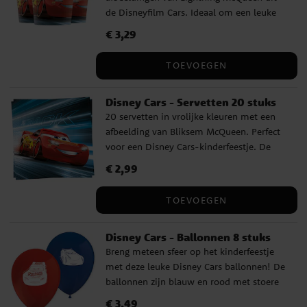
de Disneyfilm Cars. Ideaal om een leuke
en vrolijke tafelschikking te creëren voor
Prijs
€ 3,29
:
€ 3,29
een kinderfeestje met Cars-thema. De
bekers zijn gemaakt van milieuvriendelijk
TOEVOEGEN
FSC-gecertificeerd papier, zijn ongeveer 10
cm hoog en hebben een inhoud van ca.
Disney Cars - Servetten 20 stuks
200 ml.
20 servetten in vrolijke kleuren met een
afbeelding van Bliksem McQueen. Perfect
voor een Disney Cars-kinderfeestje. De
servetten zijn 2-laags en 33 x 33 cm groot
Prijs
€ 2,99
:
€ 2,99
uitgevouwen.
TOEVOEGEN
Disney Cars - Ballonnen 8 stuks
Breng meteen sfeer op het kinderfeestje
met deze leuke Disney Cars ballonnen! De
ballonnen zijn blauw en rood met stoere
afbeeldingen uit de Cars films, perfect als
Prijs
€ 3,49
:
€ 3,49