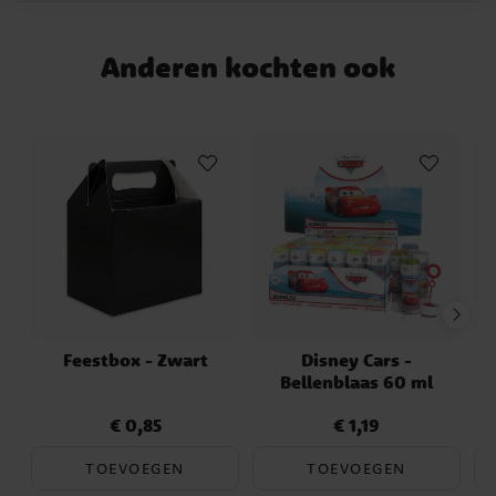
een ballongewicht, een rietje en een lint
van ongeveer 1,5 meter.
Anderen kochten ook
Feestbox - Zwart
Disney Cars -
Bellenblaas 60 ml
€ 0,85
€ 1,19
Prijs
:
€ 0,85
Prijs
:
€ 1,19
TOEVOEGEN
TOEVOEGEN