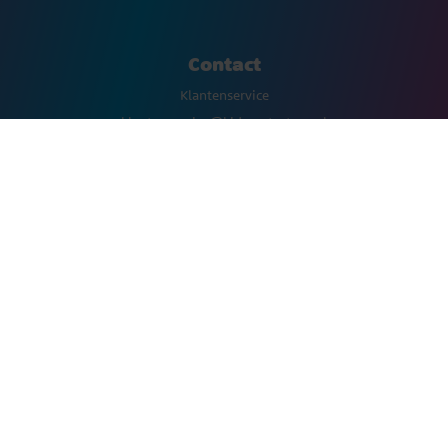
Contact
Klantenservice
klantenservice@kidspartystore.nl
Onze winkels
www.kidspartystore.nl
www.kidspartystore.be
www.kidspartystore.de
Volgen ons
Facebook