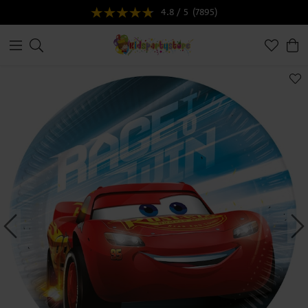
4.8 / 5
(7895)