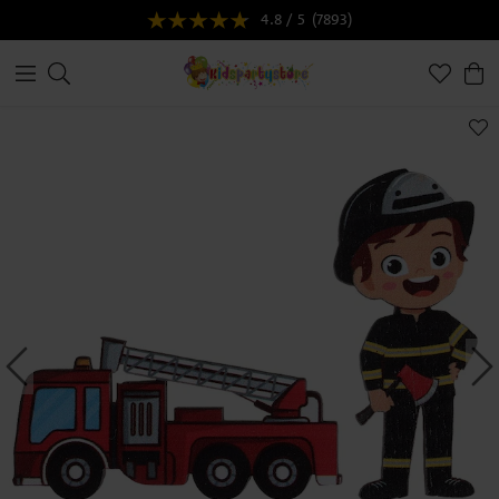
4.8 / 5
(7893)