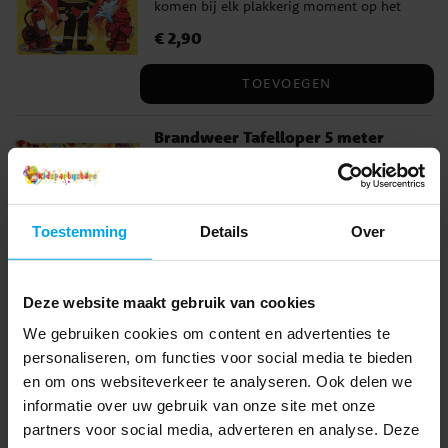
komen bij elk plakkerig moment op het
kinderfeestje. De servetten zijn 16,5 × 16,5
Prijs
€ 2,90
:
€ 2,90
cm groot wanneer ze zijn uitgevouwen.
TOEVOEGEN
Brandweer Tafelloper 5 meter
Verander de feesttafel in een spannende
brandweerkazerne met deze kleurrijke
tafelloper. De gedetailleerde afbeeldingen
van brandweerwagens, sirenes, slangen en
Toestemming
Details
Over
Prijs
€ 8,90
:
€ 8,90
vlammen zorgen voor de perfecte sfeer
voor kleine brandweermannen en -
TOEVOEGEN
vrouwen. De tafelloper is gemaakt van
Deze website maakt gebruik van cookies
polyester en is ca. 30 cm breed en 5 meter
We gebruiken cookies om content en advertenties te
lang.
personaliseren, om functies voor social media te bieden
Anderen kochten ook
en om ons websiteverkeer te analyseren. Ook delen we
informatie over uw gebruik van onze site met onze
partners voor social media, adverteren en analyse. Deze