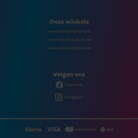
Onze winkels
www.kidspartystore.nl
www.kidspartystore.be
www.kidspartystore.de
Volgen ons
Facebook
Instagram