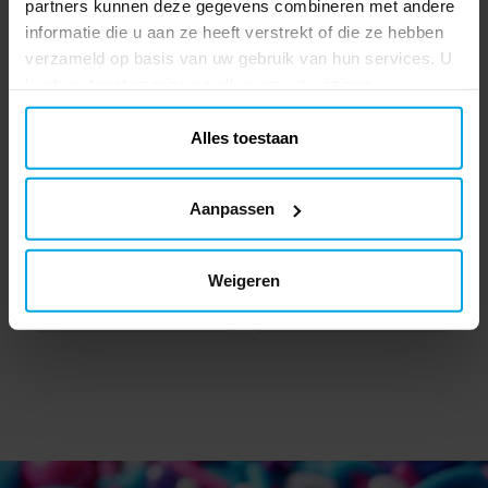
partners kunnen deze gegevens combineren met andere
informatie die u aan ze heeft verstrekt of die ze hebben
verzameld op basis van uw gebruik van hun services. U
kunt uw toestemming op elk moment wijzigen.
Alles toestaan
Mini Squishy Fastfood 4
Trolli Miniburger
Aanpassen
cm
€ 0,69
€ 0,39
Prijs
:
€ 0,69
Prijs
:
€ 0,39
Weigeren
TOEVOEGEN
TOEVOEGEN