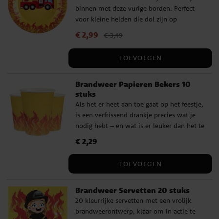
binnen met deze vurige borden. Perfect
voor kleine helden die dol zijn op
brandweerwagens en actie. De borden
Actuele prijs
€ 2,99
:
€ 2,99
Vorige prijs
:
€ 3,49
€ 3,49
hebben een diameter van ca. 22,5 cm en
worden verkocht per 10 stuks.
TOEVOEGEN
Brandweer Papieren Bekers 10
stuks
Als het er heet aan toe gaat op het feestje,
is een verfrissend drankje precies wat je
nodig hebt – en wat is er leuker dan het te
serveren in deze vurige papieren bekers?
Prijs
€ 2,29
:
€ 2,29
De bekers zijn ca. 9,7 cm hoog en hebben
een inhoud van 270 ml.
TOEVOEGEN
Brandweer Servetten 20 stuks
20 kleurrijke servetten met een vrolijk
brandweerontwerp, klaar om in actie te