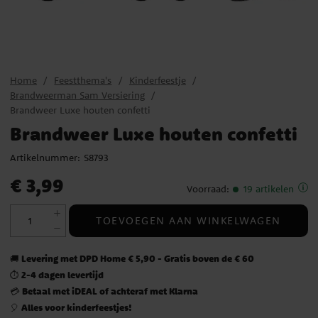
Home
Feestthema's
Kinderfeestje
Brandweerman Sam Versiering
Brandweer Luxe houten confetti
Brandweer Luxe houten confetti
Artikelnummer:
S8793
Prijs
:
€ 3,99
€ 3,99
Voorraad
:
19 artikelen
TOEVOEGEN AAN WINKELWAGEN
Levering met DPD Home € 5,90 - Gratis boven de € 60
🚚
2-4 dagen levertijd
⏱️
Betaal met iDEAL of achteraf met Klarna
💳
Alles voor kinderfeestjes!
🎈