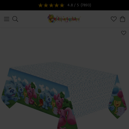
4.8 / 5
(7893)