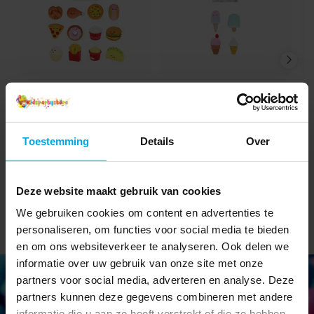
Mini Squishy Fastfood 4
Gum IJsjes 4,5 cm
cm
€ 0,69
€ 0,65
Prijs
:
€ 0,69
Prijs
:
€ 0,65
Toestemming
Details
Over
TOEVOEGEN
TOEVOEGEN
Deze website maakt gebruik van cookies
We gebruiken cookies om content en advertenties te
personaliseren, om functies voor social media te bieden
en om ons websiteverkeer te analyseren. Ook delen we
informatie over uw gebruik van onze site met onze
partners voor social media, adverteren en analyse. Deze
partners kunnen deze gegevens combineren met andere
informatie die u aan ze heeft verstrekt of die ze hebben