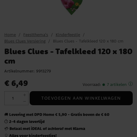
Home
Feestthema's
Kinderfeestje
Blues Clues Versiering
Blues Clues - Tafelkleed 120 x 180 cm
Blues Clues - Tafelkleed 120 x 180
cm
Artikelnummer:
9913279
Prijs
:
€ 6,49
€ 6,49
Voorraad
:
7 artikelen
TOEVOEGEN AAN WINKELWAGEN
Levering met DPD Home € 5,90 - Gratis boven de € 60
🚚
2-4 dagen levertijd
⏱️
Betaal met iDEAL of achteraf met Klarna
💳
Alles voor kinderfeestjes!
🎈