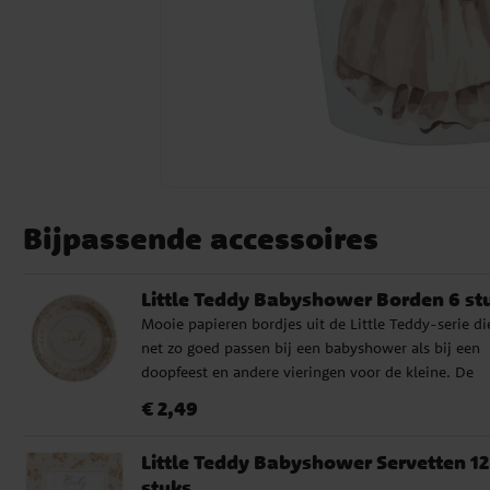
Bijpassende accessoires
Little Teddy Babyshower Borden 6 st
Mooie papieren bordjes uit de Little Teddy-serie di
net zo goed passen bij een babyshower als bij een
doopfeest en andere vieringen voor de kleine. De
decoratieve rand met beertjes en kleine details uit 
Prijs
:
€ 2,49
€ 2,49
babytijd wordt omlijst door glanzende goudfolie, w
de tafelsetting een elegante uitstraling geeft. ✓
Little Teddy Babyshower Servetten 12
Diameter: 22,5 cm ✓ Materiaal: papier ✓ Details in
stuks