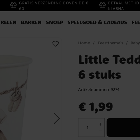
GRATIS VERZENDING BOVEN DE €
BETAAL MET ID
60
KLARNA
IKELEN
BAKKEN
SNOEP
SPEELGOED & CADEAUS
FE
Home
Feestthema's
Baby
Little Te
6 stuks
Artikelnummer:
9274
Prijs
:
€ 1,99
€ 1,99