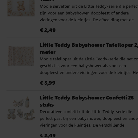
glanzende goudfolie
Mooie servetten uit de Little Teddy-serie die perfec
zijn voor een babyshower, doopfeest of andere
vieringen voor de kleintjes. De afbeelding met de
teddybeer en de kleine details geven de tafelsetting
Prijs
:
€ 2,49
€ 2,49
een charmante en doordachte uitstraling, terwijl de
glanzende goudfolie een elegante touch toevoegt. ✔
Little Teddy Babyshower Tafelloper 2
Afmetingen: 33 x 33 cm uitgevouwen ✔️ Materiaal: 
meter
laags papier ✔️ Details in glanzende goudfolie
Mooie tafelloper uit de Little Teddy-serie die net z
geschikt is voor een babyshower als voor een
doopfeest en andere vieringen voor de kleintjes. He
dichte patroon met teddyberen en babygerelateerd
Prijs
:
€ 5,99
€ 5,99
details geeft de aankleding van de tafel een unifor
en decoratieve uitstraling. De tafelloper is een moo
Little Teddy Babyshower Confetti 25
manier om de gedekte tafel mooi aan te kleden en
stuks
past net zo goed op de cadeautafel als op de gedek
Decoratieve confetti uit de Little Teddy-serie die
tafel. ✔️ Afmetingen: 2,5 meter lang en 28 cm breed
perfect past bij een babyshower, doopfeest en ande
Materiaal: polyester ✔️ Geschikt voor babyshowers,
vieringen voor de kleintjes. De verschillende
doopfeesten en andere vieringen
afbeeldingen met een teddybeer, fopspeen,
Prijs
:
€ 2,49
€ 2,49