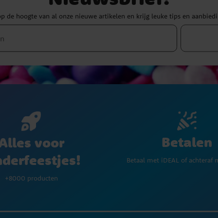
 op de hoogte van al onze nieuwe artikelen en krijg leuke tips en aanbied
Betalen
Alles voor
nderfeestjes!
Betaal met iDEAL of achteraf 
+8000 producten