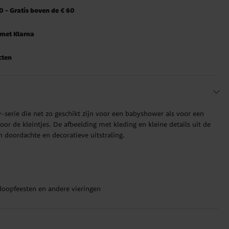
 - Gratis boven de € 60
 met Klarna
cten
y-serie die net zo geschikt zijn voor een babyshower als voor een
or de kleintjes. De afbeelding met kleding en kleine details uit de
en doordachte en decoratieve uitstraling.
oopfeesten en andere vieringen