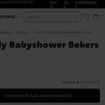
EAL OF ACHTERAF MET
NIEU
SAL
KLANTENSERVIC
W
E
E
ESTDAGEN
CARNAVAL
shower
Thema's
Little Teddy Babyshower Bekers 6 stuks
ddy Babyshower Bekers
Voorraad
:
7 artikelen
TOEVOEGEN AAN WINKELWAGEN