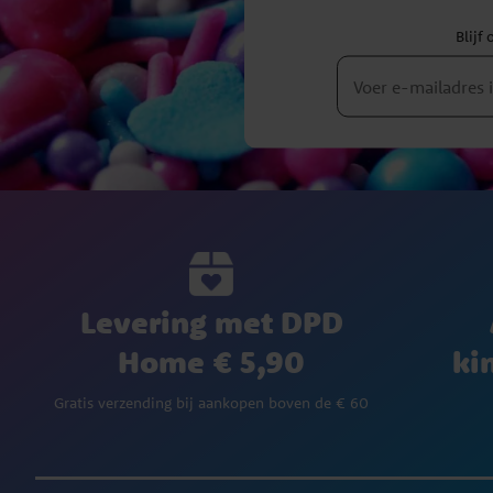
Blijf
Levering met DPD
Home € 5,90
ki
Gratis verzending bij aankopen boven de € 60