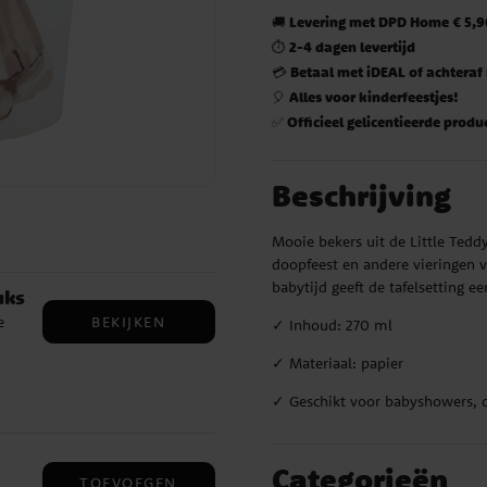
Levering met DPD Home € 5,90
🚚
2-4 dagen levertijd
⏱️
Betaal met iDEAL of achteraf
💳
Alles voor kinderfeestjes!
🎈
Officieel gelicentieerde produ
✅
Beschrijving
Mooie bekers uit de Little Tedd
doopfeest en andere vieringen vo
babytijd geeft de tafelsetting e
uks
BEKIJKEN
e
✓ Inhoud: 270 ml
✓ Materiaal: papier
de
✓ Geschikt voor babyshowers, d
at
Categorieën
TOEVOEGEN