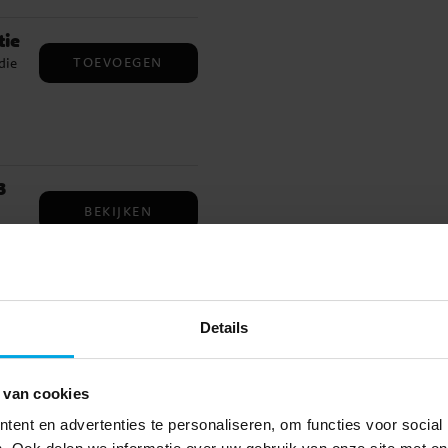
ail
l. ✓
tie
a.
TOEVOEGEN
die
en
e.
3
BEKIJKEN
zo
Details
ter
BEKIJKEN
o
in
 van cookies
 en
t de
ent en advertenties te personaliseren, om functies voor social