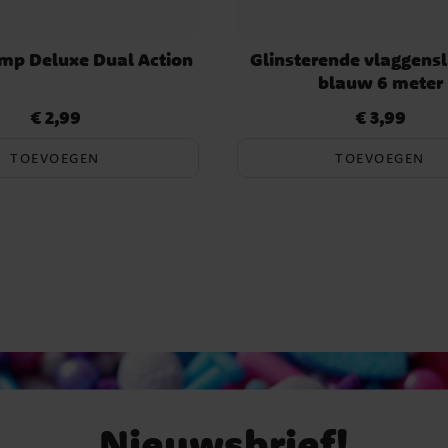
mp Deluxe Dual Action
Glinsterende vlaggensl
blauw 6 meter
€ 2,99
€ 3,99
Prijs
:
€ 2,99
Prijs
:
€ 3,99
TOEVOEGEN
TOEVOEGEN
Nieuwsbrief!