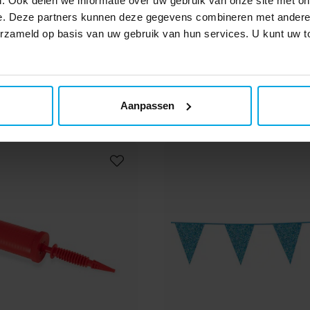
. Ook delen we informatie over uw gebruik van onze site met on
e. Deze partners kunnen deze gegevens combineren met andere i
verzameld op basis van uw gebruik van hun services. U kunt uw
 de
 om
Anderen kochten ook
 24
Aanpassen