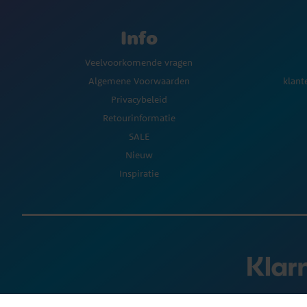
Info
Veelvoorkomende vragen
Algemene Voorwaarden
klant
Privacybeleid
Retourinformatie
SALE
Nieuw
Inspiratie