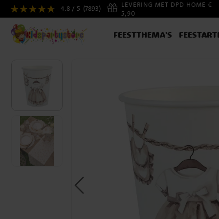
LEVERING MET DPD HOME €
4.8 / 5
(7893)
5,90
FEESTTHEMA'S
FEESTART