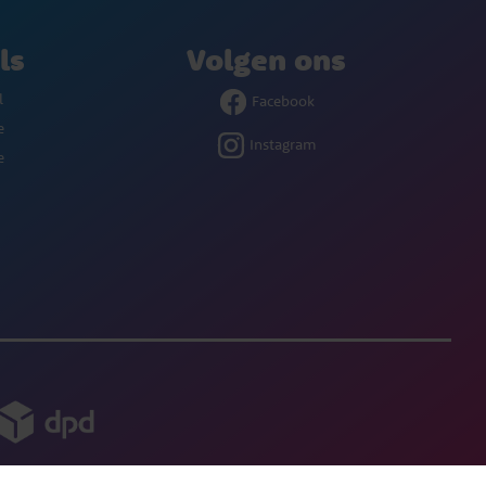
ls
Volgen ons
l
Facebook
e
Instagram
e