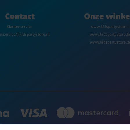
Contact
Onze winke
Klantenservice
www.kidspartystore.n
enservice@kidspartystore.nl
www.kidspartystore.b
www.kidspartystore.d