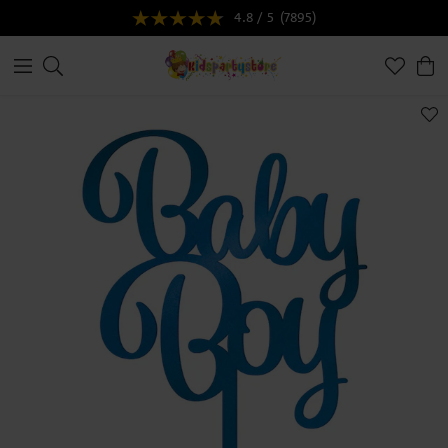
4.8 / 5
(7895)