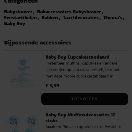
Categorieën
Babyshower
Bakaccessoires Babyshower
Feestartikelen
Bakken
Taartdecoraties
Thema's
Baby Boy
Bijpassende accessoires
Baby Boy Cupcakestandaard
Presenteer muffins, cupcakes en andere
lekkernijen op een extra feestelijke manier
met deze mooie cupcakestandaard in
lichtblauw met wolkenafbeeldingen en de
Prijs
€ 3,99
:
€ 3,99
tekst 'Baby Boy'. Hij is perfect voor een
babyshower, doopfeest, welkomstfeest of
TOEVOEGEN
andere vieringen waar je een zoete en
sfeervolle desserttafel wilt creëren. De
Baby Boy Muffinsdecoraties 12
cupcakestandaard is een decoratief detail
stuks
en maakt het tegelijkertijd gemakkelijk
Maak muffins en cupcakes extra feestelijk
om de gebakjes op een mooie manier te