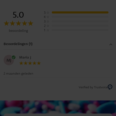
5.0
5
☆
4
☆
3
☆
2
☆
1
☆
beoordeling
Beoordelingen (1)
Maria J
MJ
2 maanden geleden
Verified by Trustvoice