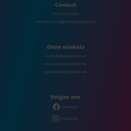
Contact
Klantenservice
klantenservice@kidspartystore.nl
Onze winkels
www.kidspartystore.nl
www.kidspartystore.be
www.kidspartystore.de
Volgen ons
Facebook
Instagram