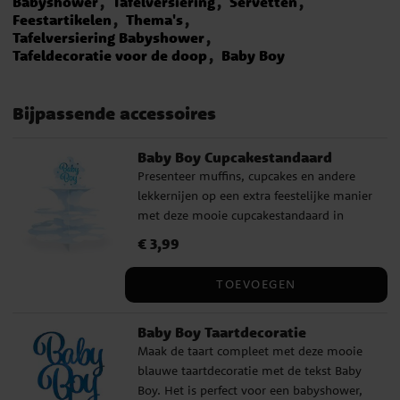
Babyshower
Tafelversiering
Servetten
Feestartikelen
Thema's
Tafelversiering Babyshower
Tafeldecoratie voor de doop
Baby Boy
Bijpassende accessoires
Baby Boy Cupcakestandaard
Presenteer muffins, cupcakes en andere
lekkernijen op een extra feestelijke manier
met deze mooie cupcakestandaard in
lichtblauw met wolkenafbeeldingen en de
Prijs
€ 3,99
:
€ 3,99
tekst 'Baby Boy'. Hij is perfect voor een
babyshower, doopfeest, welkomstfeest of
TOEVOEGEN
andere vieringen waar je een zoete en
sfeervolle desserttafel wilt creëren. De
Baby Boy Taartdecoratie
cupcakestandaard is een decoratief detail
Maak de taart compleet met deze mooie
en maakt het tegelijkertijd gemakkelijk
blauwe taartdecoratie met de tekst Baby
om de gebakjes op een mooie manier te
Boy. Het is perfect voor een babyshower,
presenteren. Hij is gemaakt van FSC-