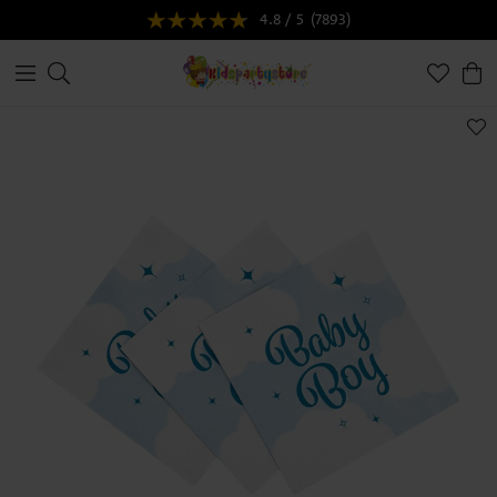
4.8 / 5
(7893)