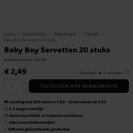
Home
Feestthema's
Babyshower
Thema's
Baby Boy Servetten 20 stuks
Baby Boy Servetten 20 stuks
Artikelnummer:
G4734
Prijs
:
€ 2,49
€ 2,49
Voorraad
:
4 artikelen
TOEVOEGEN AAN WINKELWAGEN
Levering met DPD Home € 5,90 - Gratis boven de € 60
🚚
2-4 dagen levertijd
⏱️
Betaal met iDEAL of achteraf met Klarna
💳
Alles voor kinderfeestjes!
🎈
Officieel gelicentieerde producten
✅