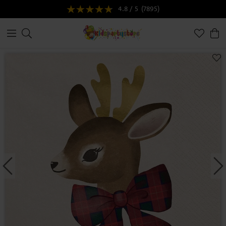
4.8 / 5
(7895)