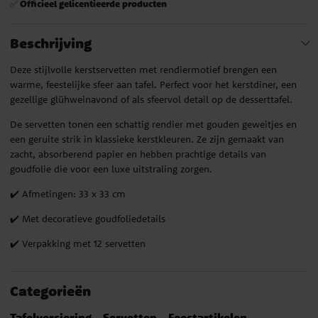
Officieel gelicentieerde producten
✅
Beschrijving
Deze stijlvolle kerstservetten met rendiermotief brengen een
warme, feestelijke sfeer aan tafel. Perfect voor het kerstdiner, een
gezellige glühweinavond of als sfeervol detail op de desserttafel.
De servetten tonen een schattig rendier met gouden geweitjes en
een geruite strik in klassieke kerstkleuren. Ze zijn gemaakt van
zacht, absorberend papier en hebben prachtige details van
goudfolie die voor een luxe uitstraling zorgen.
✔️ Afmetingen: 33 x 33 cm
✔️ Met decoratieve goudfoliedetails
✔️ Verpakking met 12 servetten
Categorieën
Tafelversiering
Servetten
Feestartikelen