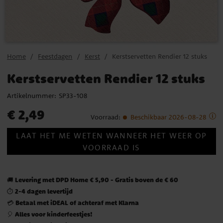
Home
Feestdagen
Kerst
Kerstservetten Rendier 12 stuks
Kerstservetten Rendier 12 stuks
Artikelnummer:
SP33-108
Prijs
:
€ 2,49
€ 2,49
Voorraad
:
Beschikbaar 2026-08-28
LAAT HET ME WETEN WANNEER HET WEER OP
VOORRAAD IS
Levering met DPD Home € 5,90 - Gratis boven de € 60
🚚
2-4 dagen levertijd
⏱️
Betaal met iDEAL of achteraf met Klarna
💳
Alles voor kinderfeestjes!
🎈