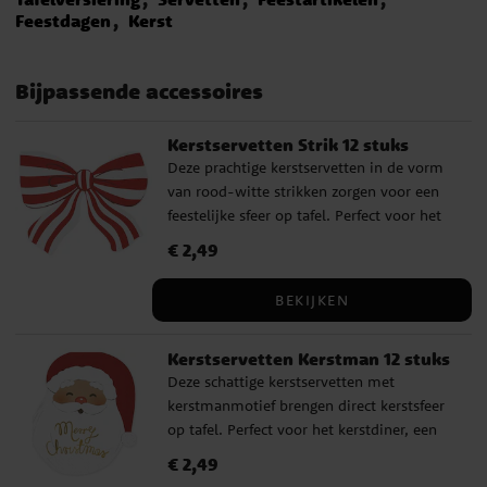
Feestdagen
Kerst
Bijpassende accessoires
Kerstservetten Strik 12 stuks
Deze prachtige kerstservetten in de vorm
van rood-witte strikken zorgen voor een
feestelijke sfeer op tafel. Perfect voor het
kerstdiner, een gezellige glühweinavond of
Prijs
€ 2,49
:
€ 2,49
als extra detail op de desserttafel. De
servetten zijn gemaakt van zacht,
BEKIJKEN
absorberend papier en hebben een
charmant ontwerp dat doet denken aan
Kerstservetten Kerstman 12 stuks
zuurstokken, perfect passend bij de
Deze schattige kerstservetten met
kerstkleuren en decoraties. ✔️ Afmetingen:
kerstmanmotief brengen direct kerstsfeer
16 x 13 cm (uitgevouwen 32 x 26 cm) ✔️
op tafel. Perfect voor het kerstdiner, een
Gemaakt van zacht, milieuvriendelijk
gezellige glühweinavond of de kerstlunch
papier ✔️ Verpakking met 12 servetten
Prijs
€ 2,49
:
€ 2,49
van de kinderen! De servetten zijn