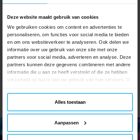
Deze website maakt gebruik van cookies
We gebruiken cookies om content en advertenties te
personaliseren, om functies voor social media te bieden
en om ons websiteverkeer te analyseren. Ook delen we
Super Mario Gummen 4
Gabby's Dollhouse
stuks
Diadeem, Armband &
informatie over uw gebruik van onze site met onze
Halsketting 3 stuks
partners voor social media, adverteren en analyse. Deze
€ 3,90
€ 9,90
Prijs
:
€ 3,90
Prijs
:
€ 9,90
partners kunnen deze gegevens combineren met andere
informatie die u aan ze heeft verstrekt of die ze hebben
TOEVOEGEN
TOEVOEGEN
verzameld op basis van uw gebruik van hun services. U
kunt uw toestemming op elk moment wijzigen.
Alles toestaan
Aanpassen