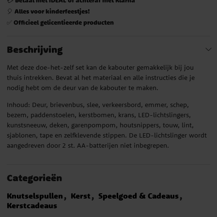
Alles voor kinderfeestjes!
🎈
Officieel gelicentieerde producten
✅
Beschrijving
Met deze doe-het-zelf set kan de kabouter gemakkelijk bij jou
thuis intrekken. Bevat al het materiaal en alle instructies die je
nodig hebt om de deur van de kabouter te maken.
Inhoud: Deur, brievenbus, slee, verkeersbord, emmer, schep,
bezem, paddenstoelen, kerstbomen, krans, LED-lichtslingers,
kunstsneeuw, deken, garenpompom, houtsnippers, touw, lint,
sjablonen, tape en zelfklevende stippen. De LED-lichtslinger wordt
aangedreven door 2 st. AA-batterijen niet inbegrepen.
Categorieën
Knutselspullen
Kerst
Speelgoed & Cadeaus
Kerstcadeaus