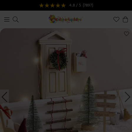
4.8 / 5
(7897)