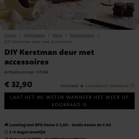
Home
Feestdagen
Kerst
Kerstcadeaus
DIY Kerstman deur met accessoires
DIY Kerstman deur met
accessoires
Artikelnummer:
97084
Prijs
:
€ 32,90
€ 32,90
Voorraad
:
Leverdatum onbekend
LAAT HET ME WETEN WANNEER HET WEER OP
VOORRAAD IS
Levering met DPD Home € 5,90 - Gratis boven de € 60
🚚
2-4 dagen levertijd
⏱️
Betaal met iDEAL of achteraf met Klarna
💳