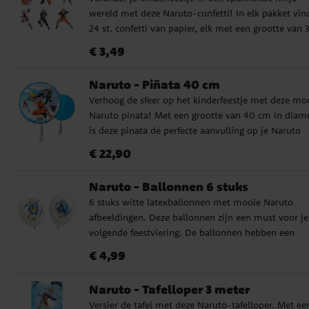
wereld met deze Naruto-confetti! In elk pakket vind
24 st. confetti van papier, elk met een grootte van 3
cm, perfect om vreugde en kleur op de tafel te
Prijs
:
€ 3,49
€ 3,49
verspreiden.
Naruto - Piñata 40 cm
Verhoog de sfeer op het kinderfeestje met deze mo
Naruto pinata! Met een grootte van 40 cm in diam
is deze pinata de perfecte aanvulling op je Naruto
kinderfeestje. Vul het met snoepjes of kleine
Prijs
:
€ 22,90
€ 22,90
cadeautjes en laat de kinderen plezier hebben met 
proberen de verrassingen eruit te krijgen.
Naruto - Ballonnen 6 stuks
6 stuks witte latexballonnen met mooie Naruto
afbeeldingen. Deze ballonnen zijn een must voor je
volgende feestviering. De ballonnen hebben een
diameter van ongeveer 27 cm wanneer ze zijn
Prijs
:
€ 4,99
€ 4,99
opgeblazen en kunnen worden gevuld met lucht of
helium. Als je met lucht opblaast, raden we je aan
Naruto - Tafelloper 3 meter
ballonpomp te gebruiken.
Versier de tafel met deze Naruto-tafelloper. Met ee