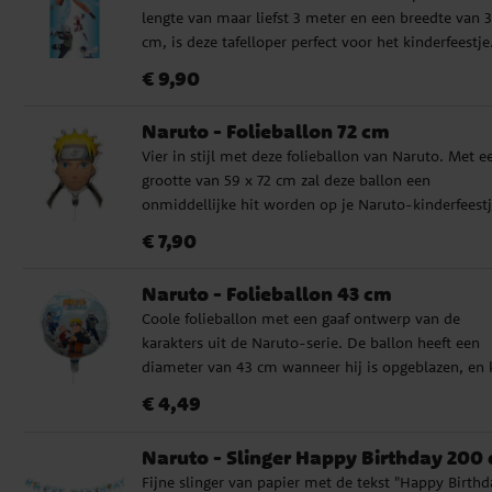
lengte van maar liefst 3 meter en een breedte van 
cm, is deze tafelloper perfect voor het kinderfeestje
tafelloper is gemaakt van polyester.
Prijs
:
€ 9,90
€ 9,90
Naruto - Folieballon 72 cm
Vier in stijl met deze folieballon van Naruto. Met e
grootte van 59 x 72 cm zal deze ballon een
onmiddellijke hit worden op je Naruto-kinderfeestj
Het is gemakkelijk op te blazen met behulp van
Prijs
:
€ 7,90
€ 7,90
helium of lucht, en het heeft een zelfdichtend venti
zodat je zich geen zorgen hoeft te maken dat er luc
Naruto - Folieballon 43 cm
ontsnapt. Maar als je de ballon met gewone lucht w
Coole folieballon met een gaaf ontwerp van de
opblazen, heb je een ballonpomp of een rietje nodi
karakters uit de Naruto-serie. De ballon heeft een
diameter van 43 cm wanneer hij is opgeblazen, en 
gevuld worden met helium of gewone lucht. Hij he
Prijs
:
€ 4,49
€ 4,49
een zelfsluitend ventiel. Voor het opblazen met luc
heb je een ballonnenpomp of een rietje nodig.
Naruto - Slinger Happy Birthday 200
Fijne slinger van papier met de tekst "Happy Birthd