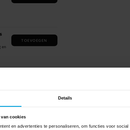
s
TOEVOEGEN
g en
TOEVOEGEN
s
g en
Details
 van cookies
228
ent en advertenties te personaliseren, om functies voor social
TOEVOEGEN