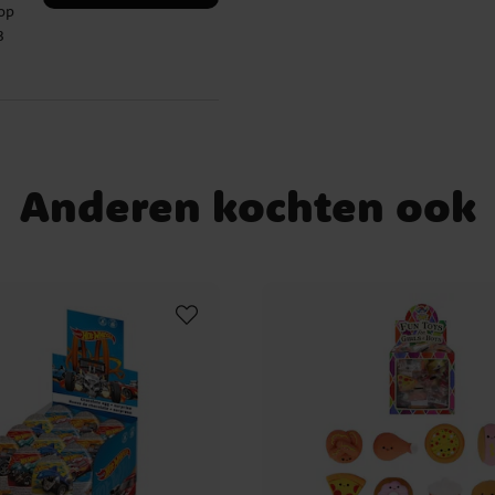
 op
3
.
Anderen kochten ook