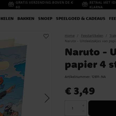
GRATIS VERZENDING BOVEN DE €
BETAAL MET ID
60
KLARNA
IKELEN
BAKKEN
SNOEP
SPEELGOED & CADEAUS
FE
Home
Feestartikelen
Trak
Naruto - Uitdeelzakjes van papi
Naruto - 
papier 4 s
Artikelnummer:
12811-NA
Prijs
:
€ 3,49
€ 3,49