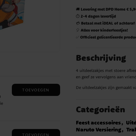
Levering met DPD Home € 5,90
🚚
2-4 dagen levertijd
⏱️
Betaal met iDEAL of achteraf
💳
Alles voor kinderfeestjes!
🎈
Officieel gelicentieerde produ
✅
Beschrijving
4 uitdeelzakjes met stoere afbe
en geef ze vervolgens aan vriend
De uitdeelzakjes zijn gemaakt v
TOEVOEGEN
0
ie
Categorieën
n je
Feest accessoires
Uit
Naruto Versiering
Tra
TOEVOEGEN