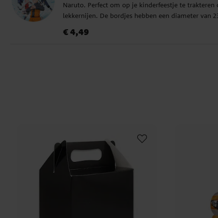
Naruto. Perfect om op je kinderfeestje te trakteren
lekkernijen. De bordjes hebben een diameter van 2
cm en zijn gemaakt van stevig papier, ideaal voor
Prijs
:
€ 4,49
€ 4,49
snacks en traktaties tijdens een Naruto-themafeest