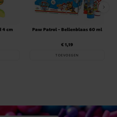
d 4 cm
Paw Patrol - Bellenblaas 60 ml
€ 1,19
Prijs
:
€ 1,19
TOEVOEGEN