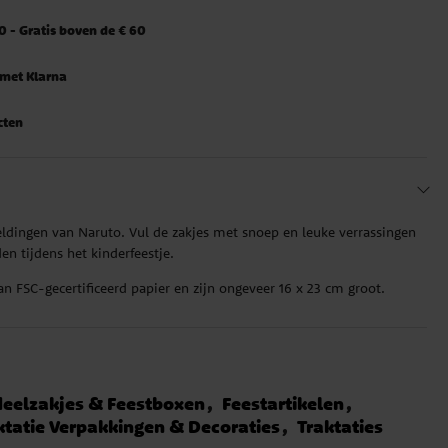
 - Gratis boven de € 60
 met Klarna
cten
eldingen van Naruto. Vul de zakjes met snoep en leuke verrassingen
en tijdens het kinderfeestje.
an FSC-gecertificeerd papier en zijn ongeveer 16 x 23 cm groot.
deelzakjes & Feestboxen
Feestartikelen
ktatie Verpakkingen & Decoraties
Traktaties