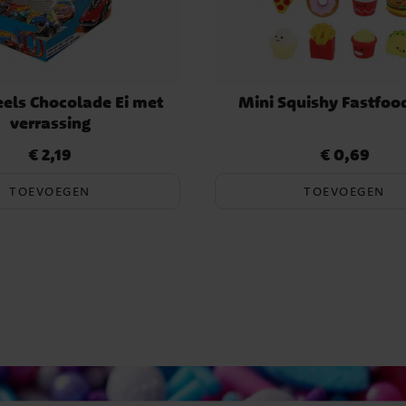
els Chocolade Ei met
Mini Squishy Fastfoo
verrassing
€ 2,19
€ 0,69
Prijs
:
€ 2,19
Prijs
:
€ 0,69
TOEVOEGEN
TOEVOEGEN