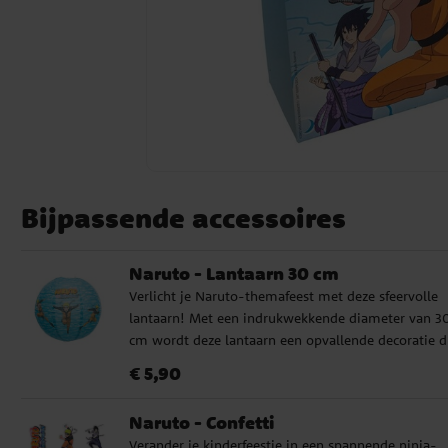
Bijpassende accessoires
Naruto - Lantaarn 30 cm
Verlicht je Naruto-themafeest met deze sfeervolle
lantaarn! Met een indrukwekkende diameter van 3
cm wordt deze lantaarn een opvallende decoratie d
de sfeer verhoogt en een authentiek gevoel geeft aa
Prijs
:
€ 5,90
€ 5,90
feest.
Naruto - Confetti
Verander je kinderfeestje in een spannende ninja-