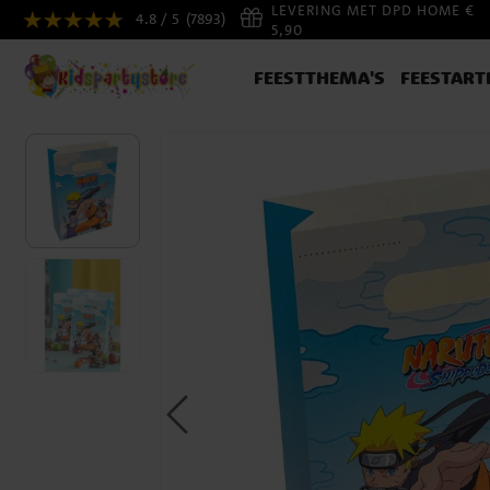
LEVERING MET DPD HOME €
4.8 / 5
(7893)
5,90
FEESTTHEMA'S
FEESTART