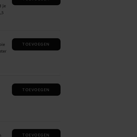
 je
,5
TOEVOEGEN
oie
eter
het
TOEVOEGEN
 een
TOEVOEGEN
n