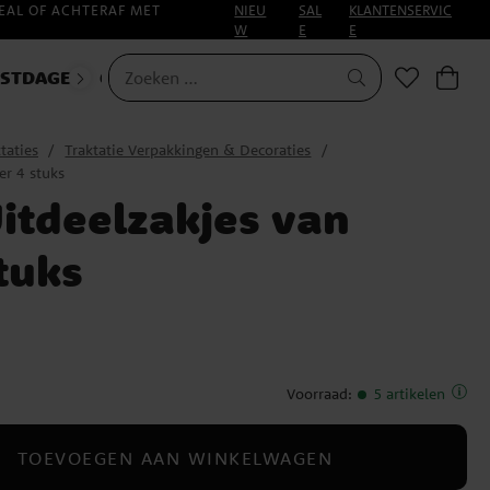
EAL OF ACHTERAF MET
NIEU
SAL
KLANTENSERVIC
W
E
E
ESTDAGEN
CARNAVAL
taties
Traktatie Verpakkingen & Decoraties
er 4 stuks
Uitdeelzakjes van
tuks
Voorraad
:
5 artikelen
TOEVOEGEN AAN WINKELWAGEN