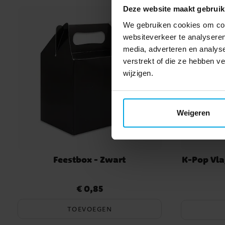
Deze website maakt gebruik
We gebruiken cookies om cont
websiteverkeer te analyseren
media, adverteren en analys
verstrekt of die ze hebben 
wijzigen.
Weigeren
Feestbox - Zwart
K-Pop Vla
€ 0,85
Prijs
:
€ 0,85
Actuele pri
TOEVOEGEN