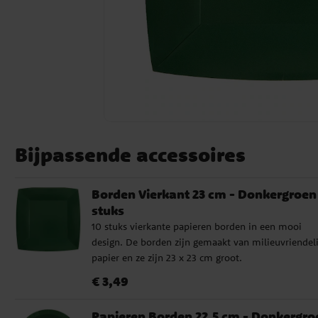
Bijpassende accessoires
Borden Vierkant 23 cm - Donkergroen
stuks
10 stuks vierkante papieren borden in een mooi
design. De borden zijn gemaakt van milieuvriendeli
papier en ze zijn 23 x 23 cm groot.
Prijs
:
€ 3,49
€ 3,49
Papieren Borden 22,5 cm - Donkergro