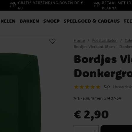
GRATIS VERZENDING BOVEN DE €
BETAAL MET ID
60
KLARNA
IKELEN
BAKKEN
SNOEP
SPEELGOED & CADEAUS
FE
Home
Feestartikelen
Tafe
Bordjes Vierkant 18 cm - Donke
Bordjes Vi
Donkergro
5.0
1 beoordeli
Artikelnummer:
S7407-54
Prijs
:
€ 2,90
€ 2,90