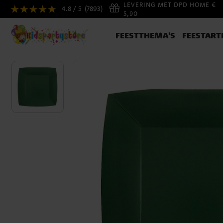
LEVERING MET DPD HOME €
4.8 / 5
(7893)
5,90
FEESTTHEMA'S
FEESTART