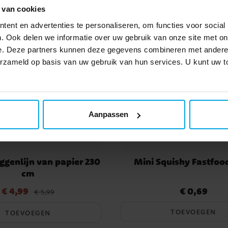
 van cookies
ent en advertenties te personaliseren, om functies voor social
. Ook delen we informatie over uw gebruik van onze site met on
e. Deze partners kunnen deze gegevens combineren met andere i
verzameld op basis van uw gebruik van hun services. U kunt uw
Aanpassen
ggenlijn van papier 230
Mini Squishy Fastfoo
cm
€ 4,99
€ 0,69
js
:
€ 4,99
Vorige prijs
:
€ 5,99
Prijs
:
€ 0,69
€ 5,99
TOEVOEGEN
TOEVOEGEN