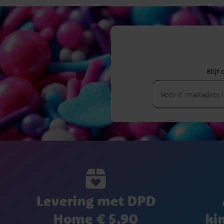
Blijf
Levering met DPD
Home € 5,90
ki