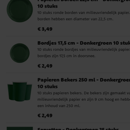
10 stuks
10 stuks ronde borden van milieuvriendelijk papier
borden hebben een diameter van 22,5 cm.
Prijs
:
€ 3,49
€ 3,49
Bordjes 17,5 cm - Donkergroen 10 stu
10 stuks ronde bordjes van milieuvriendelijk papier
bordjes zijn 17,5 cm in doorsnee.
Prijs
:
€ 2,49
€ 2,49
Papieren Bekers 250 ml - Donkergroe
10 stuks
10 stuks papieren bekers. De bekers zijn gemaakt v
milieuvriendelijk papier en zijn 9 cm hoog en hebb
een inhoud van 250 ml.
Prijs
:
€ 2,49
€ 2,49
Servetten - Donkergroen 25 stuks