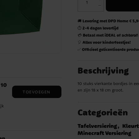
Levering met DPD Home € 5,90
🚚
2-4 dagen levertijd
⏱️
Betaal met iDEAL of achteraf
💳
Alles voor kinderfeestjes!
🎈
Officieel gelicentieerde produ
✅
Beschrijving
10 stuks vierkante bordjes in e
 10
en zijn 18 x 18 cm groot.
TOEVOEGEN
jk
Categorieën
Tafelversiering
Kleur
Minecraft Versiering
en