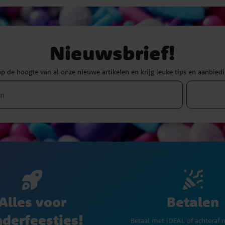
Nieuwsbrief!
 op de hoogte van al onze nieuwe artikelen en krijg leuke tips en aanbied
Betalen
Alles voor
nderfeestjes!
Betaal met iDEAL of achteraf 