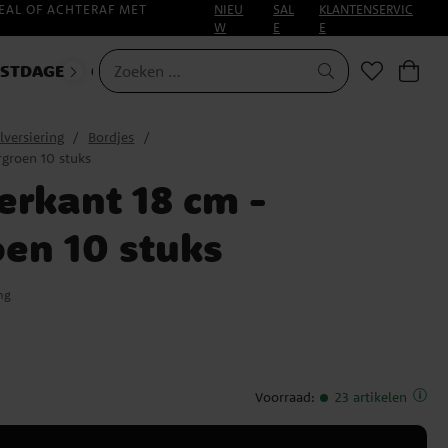
EAL OF ACHTERAF MET
NIEU
SAL
KLANTENSERVIC
W
E
E
ESTDAGEN
CARNAVAL
lversiering
Bordjes
rgroen 10 stuks
erkant 18 cm -
en 10 stuks
ng
Voorraad
:
23 artikelen