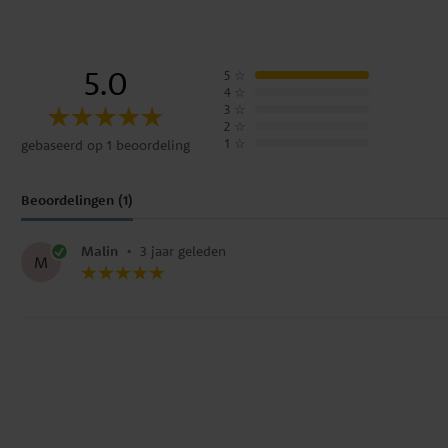
5.0
5
☆
4
☆
3
☆
2
☆
1
☆
gebaseerd op 1 beoordeling
Beoordelingen (1)
Malin
•
3 jaar geleden
M