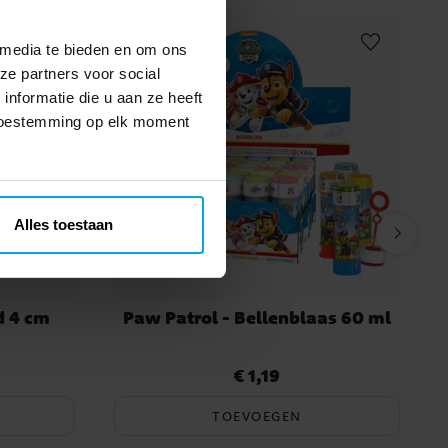
 media te bieden en om ons
ze partners voor social
nformatie die u aan ze heeft
 toestemming op elk moment
Alles toestaan
d 4 cm
Paw Patrol - Bellenblaas 60 ml
€ 1,19
Prijs
:
€ 1,19
TOEVOEGEN