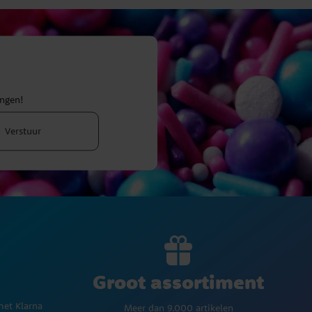
ingen!
Verstuur
Groot assortiment
met Klarna
Meer dan 9.000 artikelen