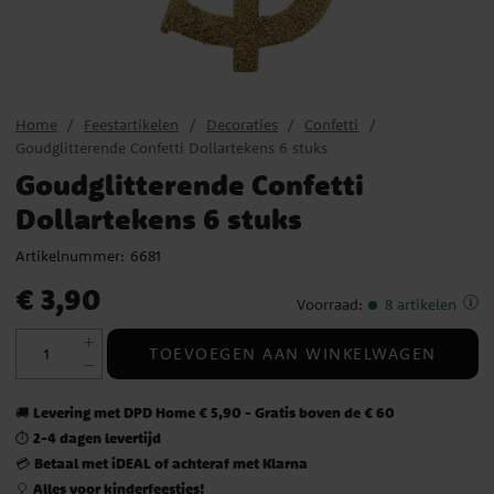
Home
Feestartikelen
Decoraties
Confetti
Goudglitterende Confetti Dollartekens 6 stuks
Goudglitterende Confetti
Dollartekens 6 stuks
Artikelnummer:
6681
Prijs
:
€ 3,90
€ 3,90
Voorraad
:
8 artikelen
TOEVOEGEN AAN WINKELWAGEN
Levering met DPD Home € 5,90 - Gratis boven de € 60
🚚
2-4 dagen levertijd
⏱️
Betaal met iDEAL of achteraf met Klarna
💳
Alles voor kinderfeestjes!
🎈