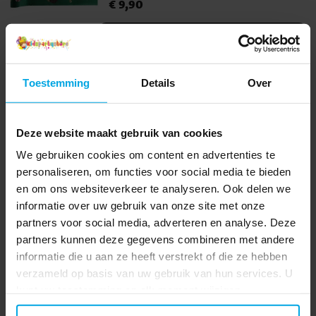
Prijs
€ 9,90
:
€ 9,90
voor de tafel als je een leuke spelavond
met vrienden wilt organiseren of een
TOEVOEGEN
themafeest wilt plannen. Deze tafelloper
komt in een handige rol en is 30 cm breed
en maar liefst 5 meter lang. Het is genoeg
Toestemming
Details
Over
voor meerdere tafels en een groot feest.
Anderen kochten ook
Het materiaal is 100% polyester.
Combineer gerust met andere mooie
Deze website maakt gebruik van cookies
tafelaccessoires in ons Casino-thema.
We gebruiken cookies om content en advertenties te
personaliseren, om functies voor social media te bieden
en om ons websiteverkeer te analyseren. Ook delen we
informatie over uw gebruik van onze site met onze
partners voor social media, adverteren en analyse. Deze
partners kunnen deze gegevens combineren met andere
informatie die u aan ze heeft verstrekt of die ze hebben
verzameld op basis van uw gebruik van hun services. U
Party Dog Confetti 25
Confetti - Metallic
kunt uw toestemming op elk moment wijzigen.
stuks
bladeren 15 gram