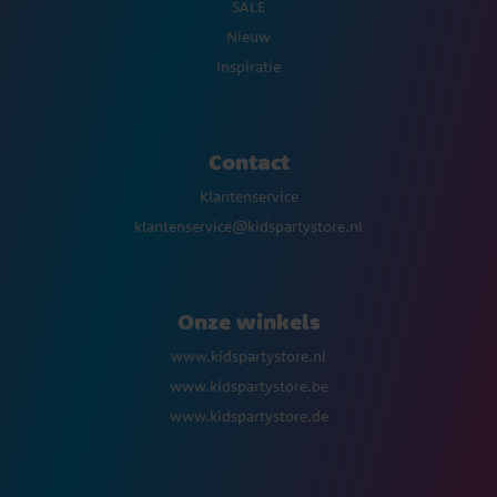
SALE
Nieuw
Inspiratie
Contact
Klantenservice
klantenservice@kidspartystore.nl
Onze winkels
www.kidspartystore.nl
www.kidspartystore.be
www.kidspartystore.de