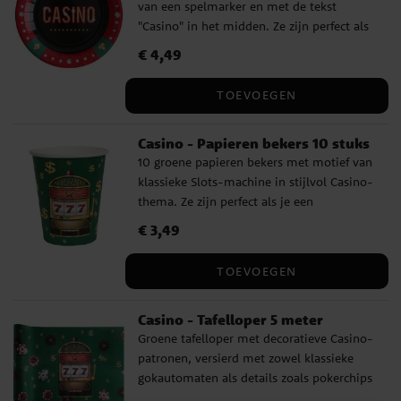
van een spelmarker en met de tekst
"Casino" in het midden. Ze zijn perfect als
je een themafeest of een pokeravond thuis
Prijs
€ 4,49
:
€ 4,49
met je vrienden wilt organiseren. Ze zijn
ook geschikt als je een James Bond
TOEVOEGEN
themafeest wilt organiseren. De borden
hebben een diameter van 24 cm.
Casino - Papieren bekers 10 stuks
10 groene papieren bekers met motief van
klassieke Slots-machine in stijlvol Casino-
thema. Ze zijn perfect als je een
themafeest of een pokeravond thuis met
Prijs
€ 3,49
:
€ 3,49
je vrienden wilt organiseren. Ze zijn ook
geschikt als je een James Bond themafeest
TOEVOEGEN
wilt organiseren. De bekers zijn ongeveer
10 cm hoog en hebben een inhoud van
Casino - Tafelloper 5 meter
ongeveer 270 ml.
Groene tafelloper met decoratieve Casino-
patronen, versierd met zowel klassieke
gokautomaten als details zoals pokerchips
en kleine dollartekens. Perfecte decoratie