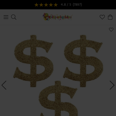
4.8 / 5
(7897)