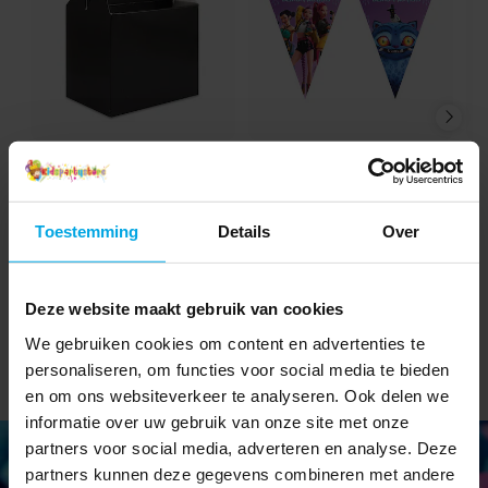
Feestbox - Zwart
K-Pop Vlaggenlijn van
papier 230 cm
€ 0,85
€ 4,99
Prijs
:
€ 0,85
Actuele prijs
:
€ 4,99
Vorige
€ 5,99
Toestemming
Details
Over
prijs
:
€ 5,99
TOEVOEGEN
TOEVOEGEN
Deze website maakt gebruik van cookies
We gebruiken cookies om content en advertenties te
personaliseren, om functies voor social media te bieden
en om ons websiteverkeer te analyseren. Ook delen we
informatie over uw gebruik van onze site met onze
partners voor social media, adverteren en analyse. Deze
partners kunnen deze gegevens combineren met andere