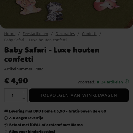
Home
Feestartikelen
Decoraties
Confetti
Baby Safari - Luxe houten confetti
Baby Safari - Luxe houten
confetti
Artikelnummer:
7882
Prijs
:
€ 4,90
€ 4,90
Voorraad
:
24 artikelen
TOEVOEGEN AAN WINKELWAGEN
Levering met DPD Home € 5,90 - Gratis boven de € 60
🚚
2-4 dagen levertijd
⏱️
Betaal met iDEAL of achteraf met Klarna
💳
Alles voor kinderfeestjes!
🎈