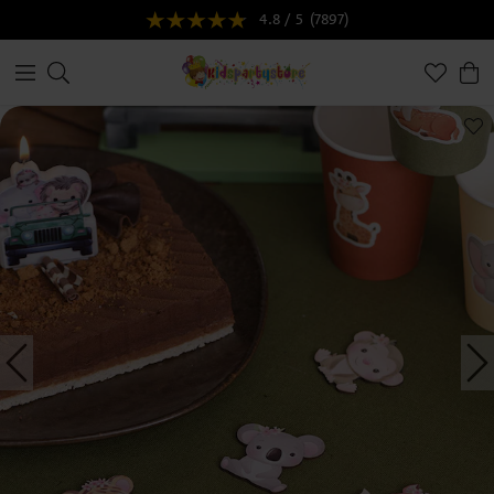
4.8 / 5
(7897)