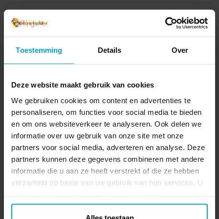
carnaval, themafeestjes of Halloween. Een
indrukwekkend kostuum voor degene die
de held van de dag wil zijn. ✔️ Bevat
Anderen kochten ook
jumpsuit en halfmasker van plastic ✔️
Materiaal: 100% polyester ✔️ Geschikt
Toestemming
Details
Over
voor kinderen van 7-8 jaar (122-128 cm) ✔️
Met de hand wassen, laten druipen ✔️
Officieel gelicentieerd product
Deze website maakt gebruik van cookies
We gebruiken cookies om content en advertenties te
personaliseren, om functies voor social media te bieden
en om ons websiteverkeer te analyseren. Ook delen we
informatie over uw gebruik van onze site met onze
partners voor social media, adverteren en analyse. Deze
partners kunnen deze gegevens combineren met andere
Opblaasbaar
Spiderman Miles
Ninjazwaard 74 cm
Morales Kostuum Kind
K
informatie die u aan ze heeft verstrekt of die ze hebben
7-8 jaar
verzameld op basis van uw gebruik van hun services. U
€ 3,49
€ 24,90
Prijs
:
€ 3,49
Prijs
:
€ 24,90
kunt uw toestemming op elk moment wijzigen.
TOEVOEGEN
BEKIJKEN
Alles toestaan