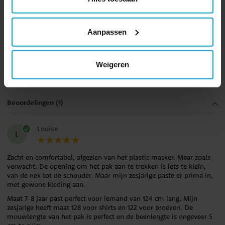
Aanpassen
5.0
5
☆
4
☆
3
☆
Weigeren
2
☆
1
☆
beoordeling
Beoordelingen (1)
Louise
L
Zacht en comfortabel, afgezien van het plastic masker. Maar zoals
verwacht. De opening om het pak aan te trekken is iets te klein,
van de nek tot de schouder. Maar mijn zesjarige paste er prima in,
met gewone kleding aan.
Maat 7-8 jaar past perfect voor iemand van 124 cm lang. Mijn
zesjarige heeft maat 128 voor shirts en 122 voor broeken. De
mouwlengte van het pak is perfect en de beenlengte is ongeveer 5