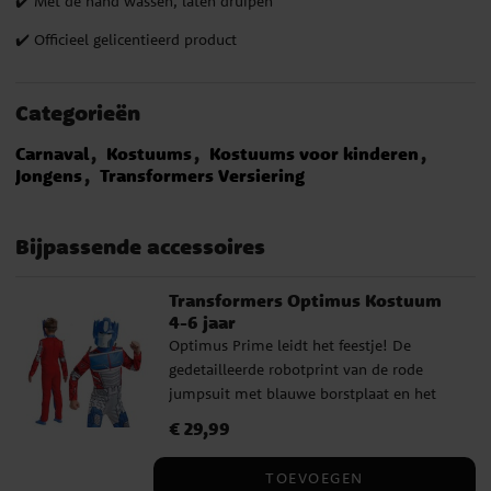
✔️ Met de hand wassen, laten druipen
✔️ Officieel gelicentieerd product
Categorieën
Carnaval
Kostuums
Kostuums voor kinderen
Jongens
Transformers Versiering
Bijpassende accessoires
Transformers Optimus Kostuum
4-6 jaar
Optimus Prime leidt het feestje! De
gedetailleerde robotprint van de rode
jumpsuit met blauwe borstplaat en het
blauwe helmmaskertje maken het kind in
Prijs
€ 29,99
:
€ 29,99
no time tot de aanvoerder van de
Autobots. Een leuk en indrukwekkend
TOEVOEGEN
kostuum voor carnaval, feestjes en spelen