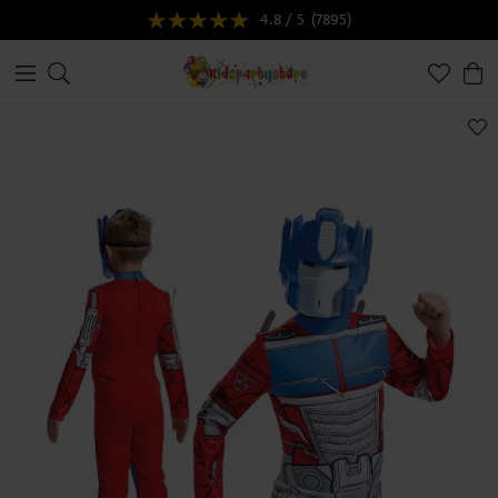
4.8 / 5
(7895)