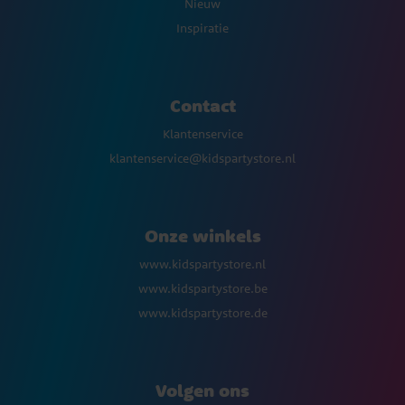
Nieuw
Inspiratie
Contact
Klantenservice
klantenservice@kidspartystore.nl
Onze winkels
www.kidspartystore.nl
www.kidspartystore.be
www.kidspartystore.de
Volgen ons