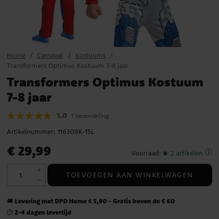
Home
Carnaval
Kostuums
Transformers Optimus Kostuum 7-8 jaar
Transformers Optimus Kostuum
7-8 jaar
5.0
1 beoordeling
Artikelnummer:
116309K-15L
Prijs
:
€ 29,99
€ 29,99
Voorraad
:
2 artikelen
TOEVOEGEN AAN WINKELWAGEN
Levering met DPD Home € 5,90 - Gratis boven de € 60
🚚
2-4 dagen levertijd
⏱️