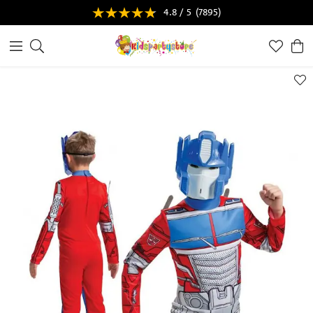
4.8 / 5
(7895)