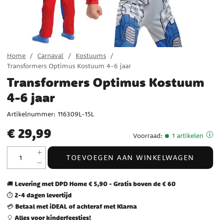
Home
Carnaval
Kostuums
Transformers Optimus Kostuum 4-6 jaar
Transformers Optimus Kostuum
4-6 jaar
Artikelnummer:
116309L-15L
Prijs
:
€ 29,99
€ 29,99
Voorraad
:
1 artikelen
TOEVOEGEN AAN WINKELWAGEN
Levering met DPD Home € 5,90 - Gratis boven de € 60
🚚
2-4 dagen levertijd
⏱️
Betaal met iDEAL of achteraf met Klarna
💳
Alles voor kinderfeestjes!
🎈