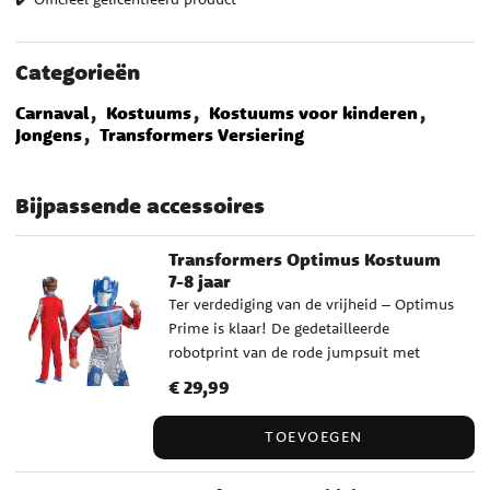
Categorieën
Carnaval
Kostuums
Kostuums voor kinderen
Jongens
Transformers Versiering
Bijpassende accessoires
Transformers Optimus Kostuum
7-8 jaar
Ter verdediging van de vrijheid – Optimus
Prime is klaar! De gedetailleerde
robotprint van de rode jumpsuit met
blauwe borstplaat en het blauwe
Prijs
€ 29,99
:
€ 29,99
helmmaskertje zorgen voor een krachtige
en herkenbare look die perfect is voor
TOEVOEGEN
Halloween, carnaval en themafeestjes. Zit
comfortabel en is makkelijk aan te trekken