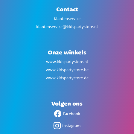
Contact
Klantenservice
klantenservice@kidspartystore.nl
Onze winkels
www.kidspartystore.nl
www.kidspartystore.be
www.kidspartystore.de
Volgen ons
Facebook
Instagram