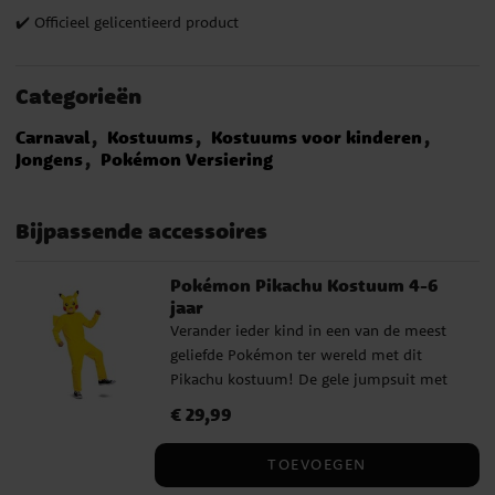
✔️ Officieel gelicentieerd product
Categorieën
Carnaval
Kostuums
Kostuums voor kinderen
Jongens
Pokémon Versiering
Bijpassende accessoires
Pokémon Pikachu Kostuum 4-6
jaar
Verander ieder kind in een van de meest
geliefde Pokémon ter wereld met dit
Pikachu kostuum! De gele jumpsuit met
Pikachu's karakteristieke staart op de rug
Prijs
€ 29,99
:
€ 29,99
en het kunststof masker met rode wangen
zorgen voor een look die elke Pokémon-
TOEVOEGEN
fan meteen herkent. Perfect voor een