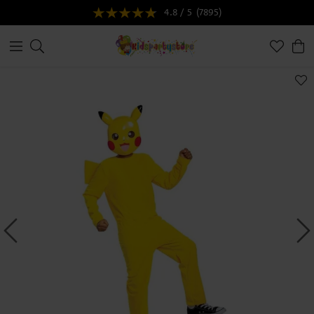
4.8 / 5
(7895)