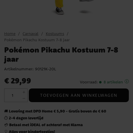
Home
Carnaval
Kostuums
Pokémon Pikachu Kostuum 7-8 jaar
Pokémon Pikachu Kostuum 7-8
jaar
Artikelnummer:
90121K-20L
Prijs
:
€ 29,99
€ 29,99
Voorraad
:
8 artikelen
TOEVOEGEN AAN WINKELWAGEN
Levering met DPD Home € 5,90 - Gratis boven de € 60
🚚
2-4 dagen levertijd
⏱️
Betaal met iDEAL of achteraf met Klarna
💳
Alles voor kinderfeestjes!
🎈