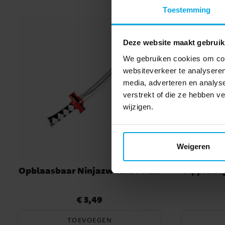
gelicentieerd Minecraft-product
Toestemming
Deze website maakt gebruik
We gebruiken cookies om cont
websiteverkeer te analyseren
media, adverteren en analys
verstrekt of die ze hebben 
wijzigen.
Weigeren
Opblaasbaar Ninjazwaard 74 cm
Pippi Lan
€ 3,49
Prijs
:
€ 3,49
TOEVOEGEN