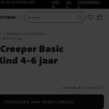
EAL OF ACHTERAF MET
NIEU
SAL
KLANTENSERVIC
W
E
E
ESTDAGEN
CARNAVAL
s
Kostuums voor kinderen
m Kind 4-6 jaar
 Creeper Basic
ind 4-6 jaar
Voorraad
:
12 artikelen
TOEVOEGEN AAN WINKELWAGEN