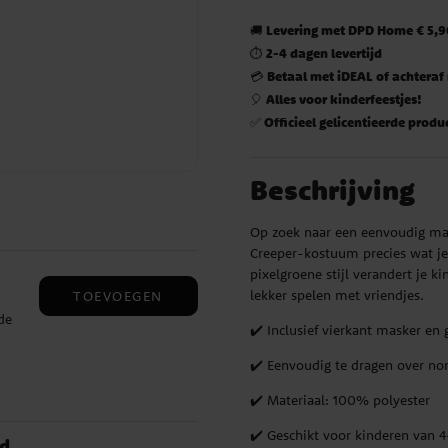
Levering met DPD Home € 5,90
🚚
2-4 dagen levertijd
⏱️
Betaal met iDEAL of achteraf
💳
Alles voor kinderfeestjes!
🎈
Officieel gelicentieerde produ
✅
Beschrijving
Op zoek naar een eenvoudig maa
Creeper-kostuum precies wat je
pixelgroene stijl verandert je ki
lekker spelen met vriendjes.
TOEVOEGEN
de
✔️ Inclusief vierkant masker e
✔️ Eenvoudig te dragen over no
✔️ Materiaal: 100% polyester
✔️ Geschikt voor kinderen van 4
nd