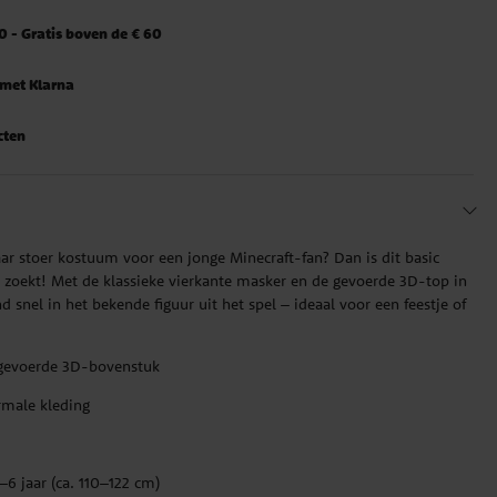
 - Gratis boven de € 60
 met Klarna
cten
r stoer kostuum voor een jonge Minecraft-fan? Dan is dit basic
 zoekt! Met de klassieke vierkante masker en de gevoerde 3D-top in
nd snel in het bekende figuur uit het spel – ideaal voor een feestje of
n gevoerde 3D-bovenstuk
rmale kleding
–6 jaar (ca. 110–122 cm)