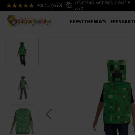
LEVERING MET DPD HOME €
4.8 / 5
(7895)
5,90
FEESTTHEMA'S
FEESTART