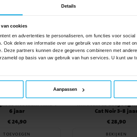
Details
 van cookies
ent en advertenties te personaliseren, om functies voor social
. Ook delen we informatie over uw gebruik van onze site met on
e. Deze partners kunnen deze gegevens combineren met andere i
verzameld op basis van uw gebruik van hun services. U kunt uw
Aanpassen
gkous Kostuum Kind 4-
Miraculous Ladybug 
6 jaar
Cat Noir 3-8 jaa
€ 24,90
€ 28,90
Prijs
:
€ 24,90
Prijs
:
€ 28,90
TOEVOEGEN
BEKIJKEN