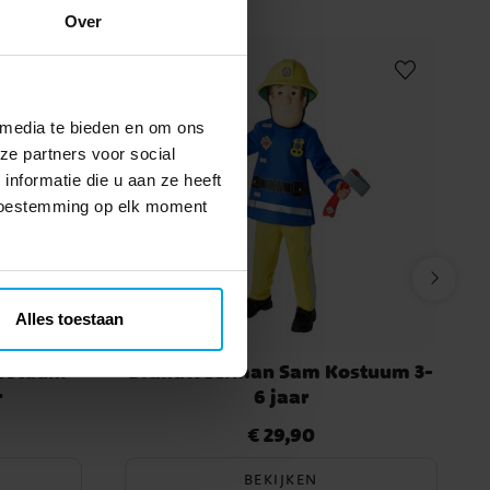
Over
 media te bieden en om ons
ze partners voor social
nformatie die u aan ze heeft
 toestemming op elk moment
Alles toestaan
Kostuum
Brandweerman Sam Kostuum 3-
r
6 jaar
€ 29,90
Prijs
:
€ 29,90
BEKIJKEN