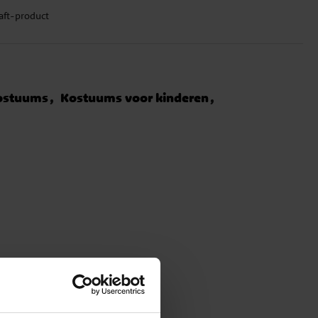
raft-product
ostuums
Kostuums voor kinderen