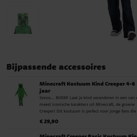
Bijpassende accessoires
Minecraft Kostuum Kind Creeper 4-6
jaar
Ssssss... BOEM! Laat je kind veranderen in een van 
meest iconische karakters uit Minecraft, de groene
Creeper! Dit kostuum is perfect voor jonge fans die
graag opgaan in de blokkerige wereld vol avontuur.
Prijs
:
€ 29,90
€ 29,90
Met een 3D-bovenstuk en het klassieke vierkante
masker is het dé keuze voor een verkleedfeestje of
Minecraft Creeper Basic Kostuum Ki