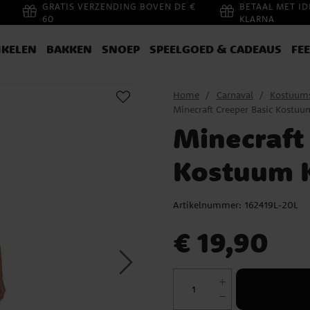
GRATIS VERZENDING BOVEN DE €
BETAAL MET ID
60
KLARNA
IKELEN
BAKKEN
SNOEP
SPEELGOED & CADEAUS
FE
Home
Carnaval
Kostuum
Minecraft Creeper Basic Kostuu
Minecraft
Kostuum K
Artikelnummer:
162419L-20L
Prijs
:
€ 19,90
€ 19,90