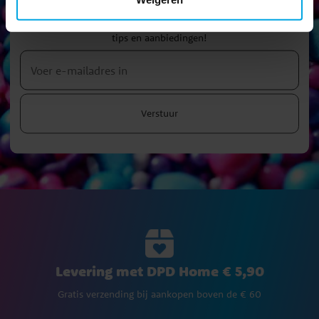
Nieuwsbrief!
Blijf op de hoogte van al onze nieuwe artikelen en krijg leuke
tips en aanbiedingen!
Verstuur
Levering met DPD Home € 5,90
Gratis verzending bij aankopen boven de € 60