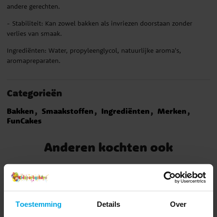
andere gerechten.
- Stabiliteit: Kan zowel bakken als invriezen doorstaan zonder
verlies van smaak.
Ingrediënten: Water, propyleenglycol, natuurlijke aroma's,
aromapreparaten.
Categorieën
Bakken
Smaakstoffen
Ingrediënten
Merken
FunCakes
Anderen kochten ook
Toestemming
Details
Over