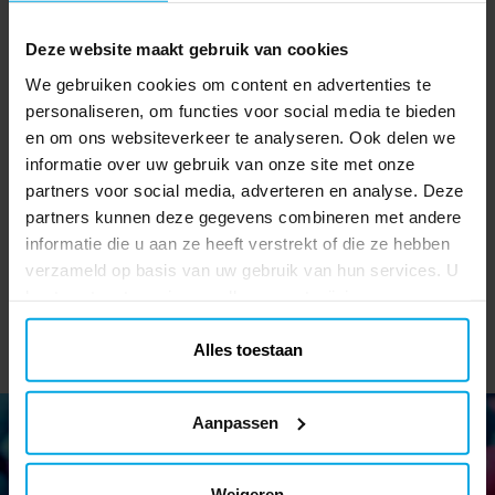
Deze website maakt gebruik van cookies
We gebruiken cookies om content en advertenties te
personaliseren, om functies voor social media te bieden
FunCakes Kleurstof Gel
FunCakes Kleurstof Gel
F
en om ons websiteverkeer te analyseren. Ook delen we
Zwart 30 gram
Teddy Brown 30 gram
informatie over uw gebruik van onze site met onze
partners voor social media, adverteren en analyse. Deze
€ 3,99
€ 3,99
Prijs
:
€ 3,99
Prijs
:
€ 3,99
partners kunnen deze gegevens combineren met andere
TOEVOEGEN
TOEVOEGEN
informatie die u aan ze heeft verstrekt of die ze hebben
verzameld op basis van uw gebruik van hun services. U
kunt uw toestemming op elk moment wijzigen.
Alles toestaan
Aanpassen
Weigeren