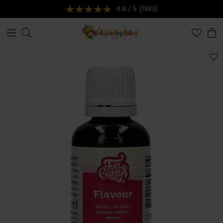
4.8 / 5
(7895)