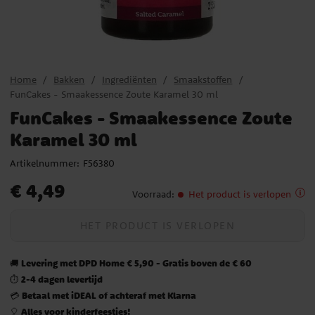
Home
Bakken
Ingrediënten
Smaakstoffen
FunCakes - Smaakessence Zoute Karamel 30 ml
FunCakes - Smaakessence Zoute
Karamel 30 ml
Artikelnummer:
F56380
Prijs
:
€ 4,49
€ 4,49
Voorraad
:
Het product is verlopen
HET PRODUCT IS VERLOPEN
Levering met DPD Home € 5,90 - Gratis boven de € 60
🚚
2-4 dagen levertijd
⏱️
Betaal met iDEAL of achteraf met Klarna
💳
Alles voor kinderfeestjes!
🎈