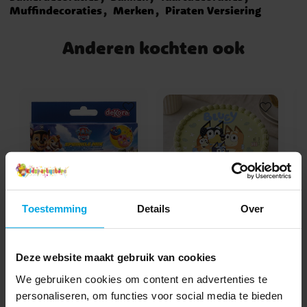
Muffindecoraties
Merken
Piraten Versiering
Anderen kochten ook
Toestemming
Details
Over
Paw Patrol Strooiselmix
Taartprint Bluey -
70 gram
Fondant 20 cm
c
Deze website maakt gebruik van cookies
€ 2,99
€ 5,49
Prijs
:
€ 2,99
Prijs
:
€ 5,49
We gebruiken cookies om content en advertenties te
personaliseren, om functies voor social media te bieden
TOEVOEGEN
TOEVOEGEN