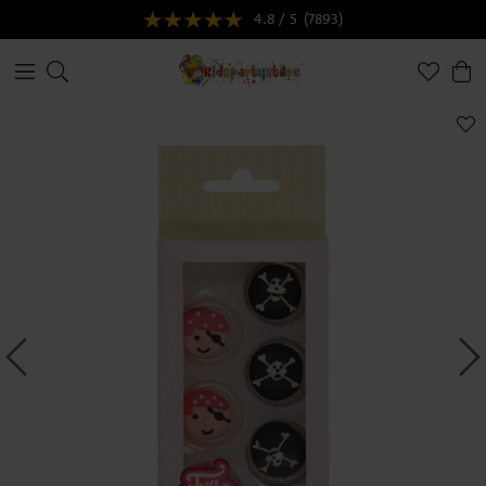
4.8 / 5
(7893)