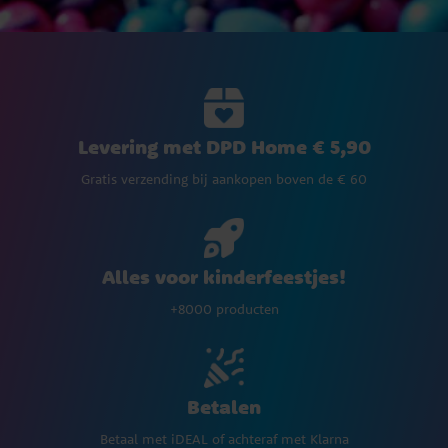
Levering met DPD Home € 5,90
Gratis verzending bij aankopen boven de € 60
Alles voor kinderfeestjes!
+8000 producten
Betalen
Betaal met iDEAL of achteraf met Klarna