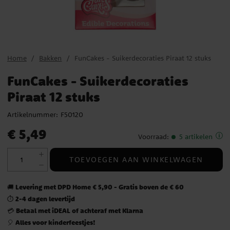
Home
Bakken
FunCakes - Suikerdecoraties Piraat 12 stuks
FunCakes - Suikerdecoraties
Piraat 12 stuks
Artikelnummer:
F50120
Prijs
:
€ 5,49
€ 5,49
Voorraad
:
5 artikelen
TOEVOEGEN AAN WINKELWAGEN
Levering met DPD Home € 5,90 - Gratis boven de € 60
🚚
2-4 dagen levertijd
⏱️
Betaal met iDEAL of achteraf met Klarna
💳
Alles voor kinderfeestjes!
🎈