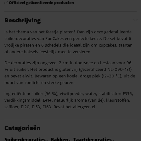
Officieel gelicentieerde producten
✅
Beschrijving
Is het thema van het feestje piraten? Dan zijn deze gedetailleerde
suikerdecoraties van FunCakes een perfecte keuze. De set bevat 6
vrolijke piraten en 6 schedels die ideaal zijn om cupcakes, taarten
of andere baksels feestelijk mee te versieren.
De decoraties zijn ongeveer 2 cm in doorsnee en bestaan voor 96
% uit suiker. Het product is glutenvrij (gecertificeerd NL-090-131)
en bevat eiwit. Bewaren op een koele, droge plek (12–20 °C), uit de
buurt van zonlicht en sterke geuren.
Ingrediënten: suiker (96 %), eiwitpoeder, water, stabilisator: E336,
verdikkingsmiddel: E414, natuurlijk aroma (vanille), kleurstoffen:
saffloer, E120, E153, E163. Bevat het allergeen ei.
Categorieën
Suikerdecoraties
Bakken
Taartdecoraties