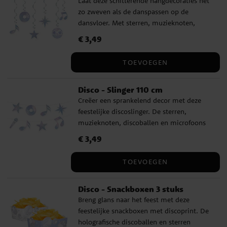
Laat deze schitterende hangdecoraties net
zo zweven als de danspassen op de
dansvloer. Met sterren, muzieknoten,
platen en discoballen van glanzende folie
Prijs
€ 3,49
:
€ 3,49
zorgen ze voor een feestelijk effect vol
beweging en glamour. Elke spiraal is 85 cm
TOEVOEGEN
lang en de decoraties zijn tussen de 15 en
18 cm groot – perfect voor aan het plafond
Disco - Slinger 110 cm
of in een deuropening.
Creëer een sprankelend decor met deze
feestelijke discoslinger. De sterren,
muzieknoten, discoballen en microfoons
met holografische glans maken hem
Prijs
€ 3,49
:
€ 3,49
perfect voor aan de muur, op tafel of als
achtergrond voor foto’s. De slinger is 110
TOEVOEGEN
cm lang en de decoraties zijn ongeveer 12–
14 cm groot – ideaal om direct de juiste
Disco - Snackboxen 3 stuks
feeststemming neer te zetten.
Breng glans naar het feest met deze
feestelijke snackboxen met discoprint. De
holografische discoballen en sterren