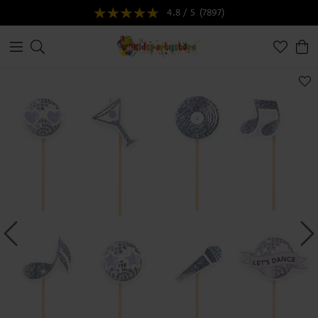
4.8 / 5
(7897)