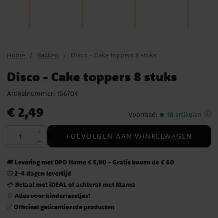
Home
Bakken
Disco - Cake toppers 8 stuks
Disco - Cake toppers 8 stuks
Artikelnummer:
156704
Prijs
:
€ 2,49
€ 2,49
Voorraad
:
18 artikelen
TOEVOEGEN AAN WINKELWAGEN
Levering met DPD Home € 5,90 - Gratis boven de € 60
🚚
2-4 dagen levertijd
⏱️
Betaal met iDEAL of achteraf met Klarna
💳
Alles voor kinderfeestjes!
🎈
Officieel gelicentieerde producten
✅