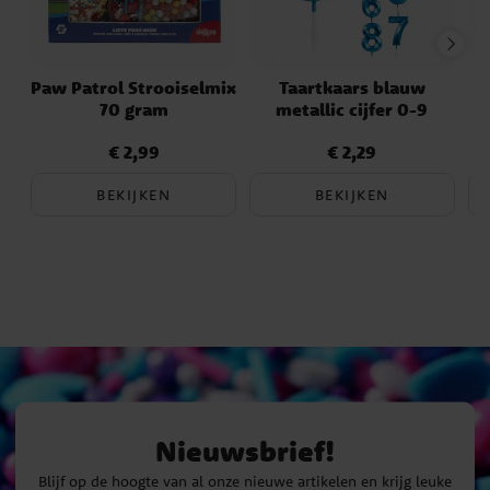
Paw Patrol Strooiselmix
Taartkaars blauw
70 gram
metallic cijfer 0-9
c
€ 2,99
€ 2,29
Prijs
:
€ 2,99
Prijs
:
€ 2,29
BEKIJKEN
BEKIJKEN
Nieuwsbrief!
Blijf op de hoogte van al onze nieuwe artikelen en krijg leuke