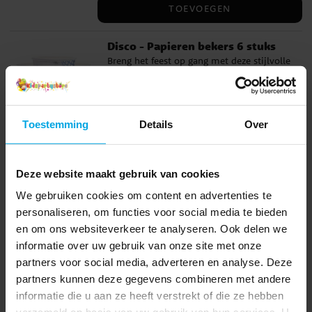
De servetten bestaan uit twee lagen en
TOEVOEGEN
zijn 33 x 33 cm groot wanneer ze zijn
uitgevouwen – een perfecte mix van stijl
Disco - Papieren bekers 6 stuks
en gebruiksgemak voor jong en oud.
Breng het feest op gang met deze stijlvolle
disco bekers in zilver en blauw. De tekst
"Let's Party" en de glanzende details
maken ze perfect voor dans, plezier en een
Prijs
€ 2,49
:
€ 2,49
verjaardag in disco-thema. De bekers
Toestemming
Details
Over
hebben een inhoud van 220 ml en zijn
TOEVOEGEN
geschikt voor zowel kinderen als
volwassenen – een feestelijke aanvulling
Deze website maakt gebruik van cookies
Disco - Papieren borden 18 cm, 6
op elke partytafel.
stuks
We gebruiken cookies om content en advertenties te
Dek de tafel voor een discofeest met deze
personaliseren, om functies voor social media te bieden
glinsterende papieren borden! Het
en om ons websiteverkeer te analyseren. Ook delen we
ontwerp doet denken aan een discobal en
informatie over uw gebruik van onze site met onze
is perfect voor dansfeestjes, oud en nieuw
partners voor social media, adverteren en analyse. Deze
Prijs
€ 2,49
:
€ 2,49
of een jaren 70-themafeest. De borden
partners kunnen deze gegevens combineren met andere
zijn 18 cm in doorsnee en ideaal voor
informatie die u aan ze heeft verstrekt of die ze hebben
TOEVOEGEN
taart, snacks of verjaardagstraktaties.