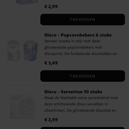
maken ze perfect voor het serveren van
Prijs
€ 2,99
:
€ 2,99
chips, snoep of andere lekkernijen. De
dozen zijn gemaakt van karton en meten
TOEVOEGEN
15 x 10 x 7,5 cm – ruim en handig om vast
te houden tijdens het feestje.
Disco - Popcornbekers 6 stuks
Serveer snacks in stijl met deze
glinsterende popcornbekers met
discoprint. De fonkelende discoballen en
sterren zorgen voor een feestelijke sfeer,
Prijs
€ 3,49
:
€ 3,49
perfect voor dans, plezier of een gezellige
filmavond. De bekers zijn gemaakt van
TOEVOEGEN
karton en zijn 13,5 x 8,5 cm groot – ideaal
voor popcorn, chips of snoep voor elke
Disco - Servetten 10 stuks
gast.
Maak de feesttafel extra sprankelend met
deze schitterende disco servetten in
zilvertinten. De glinsterende discobal en
elegante sterren zorgen meteen voor een
Prijs
€ 2,49
:
€ 2,49
feestelijke sfeer waarin dans centraal staat.